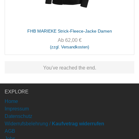
FHB MARIEKE Strick-Fleece-Jacke Damen
Ab
62,00
€
(zzgl. Versandkosten)
You've reached the end.
EXPLORE
Home
Impressum
Datenschutz
Widerrufsbelehrung /
Kaufvetrag widerrufen
AGB
Jobs