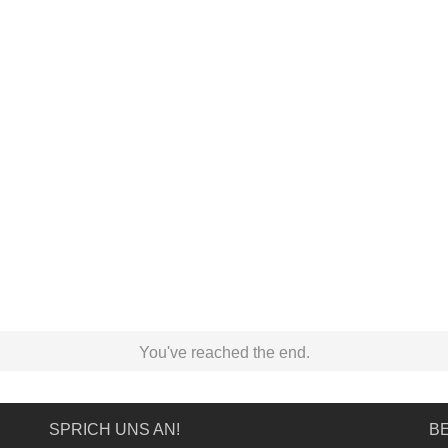
You've reached the end.
SPRICH UNS AN!
BE