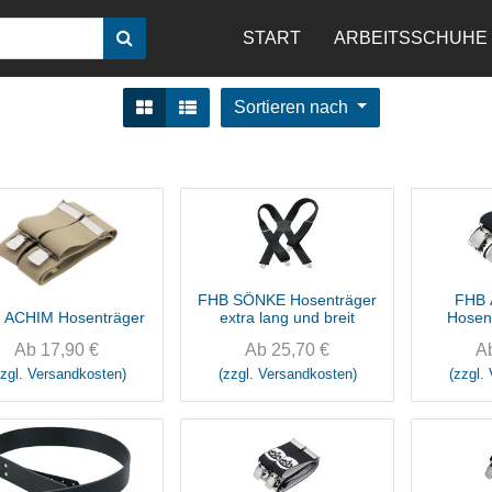
START
ARBEITSSCHUHE
Sortieren nach
FHB SÖNKE Hosenträger
FHB
 ACHIM Hosenträger
extra lang und breit
Hosen
Ab
17,90
€
Ab
25,70
€
A
zzgl. Versandkosten)
(zzgl. Versandkosten)
(zzgl.