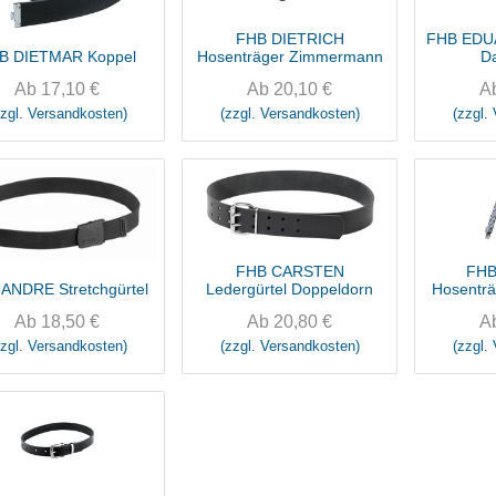
FHB DIETRICH
FHB EDUA
B DIETMAR Koppel
Hosenträger Zimmermann
D
Ab
17,10
€
Ab
20,10
€
A
zzgl. Versandkosten)
(zzgl. Versandkosten)
(zzgl.
FHB CARSTEN
FH
ANDRE Stretchgürtel
Ledergürtel Doppeldorn
Hosenträ
Ab
18,50
€
Ab
20,80
€
A
zzgl. Versandkosten)
(zzgl. Versandkosten)
(zzgl.