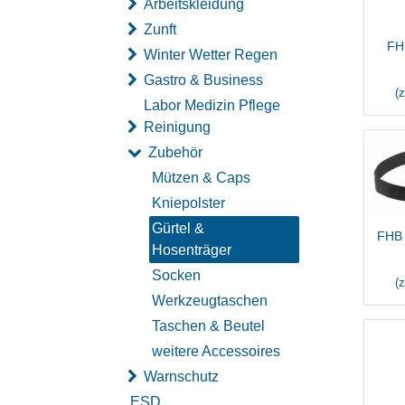
Arbeitskleidung
Zunft
FH
Winter Wetter Regen
Gastro & Business
(
Labor Medizin Pflege
Reinigung
Zubehör
Mützen & Caps
Kniepolster
Gürtel &
FHB 
Hosenträger
Socken
(
Werkzeugtaschen
Taschen & Beutel
weitere Accessoires
Warnschutz
ESD