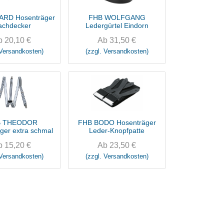
RD Hosenträger
FHB WOLFGANG
achdecker
Ledergürtel Eindorn
b
20,10
€
Ab
31,50
€
 Versandkosten)
(zzgl. Versandkosten)
B THEODOR
FHB BODO Hosenträger
ger extra schmal
Leder-Knopfpatte
b
15,20
€
Ab
23,50
€
 Versandkosten)
(zzgl. Versandkosten)