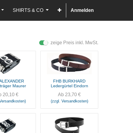
SHIRTS & CO
Anmelden
zeige Preis inkl. MwSt.
 ALEXANDER
FHB BURKHARD
träger Maurer
Ledergürtel Eindorn
b
20,10
€
Ab
23,70
€
 Versandkosten)
(zzgl. Versandkosten)