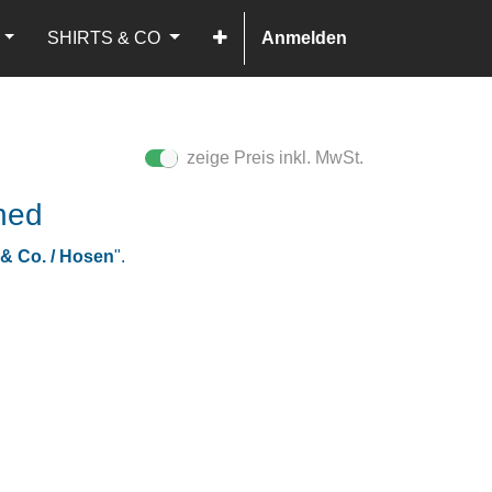
SHIRTS & CO
Anmelden
zeige Preis inkl. MwSt.
ned
 & Co. / Hosen
".