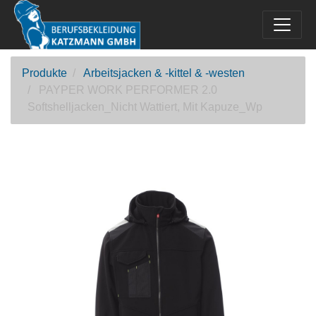
Produkte
Arbeitsjacken & -kittel & -westen
PAYPER WORK PERFORMER 2.0
Softshelljacken_Nicht Wattiert, Mit Kapuze_Wp