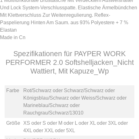
1 Multifunktionale Brusttasche Mit Verdecktem Ausweishalter
Und Lock System-Verschlusspatte. Elastische Ärmelbündchen
Mit Klettverschluss Zur Weitenregulierung. Reflex-
Paspelierung Hinten Am Saum. aus 93% Polyestere + 7 %
Elastan
Made in Cn
Spezifikationen für PAYPER WORK
PERFORMER 2.0 Softshelljacken_Nicht
Wattiert, Mit Kapuze_Wp
Farbe
Rot/Schwarz
oder
Schwarz/Schwarz
oder
Königsblau/Schwarz
oder
Weiss/Schwarz
oder
Marineblau/Schwarz
oder
Rauchgrau/Schwarz/13010
Größe
XS
oder
S
oder
M
oder
L
oder
XL
oder
3XL
oder
4XL
oder
XXL
oder
5XL