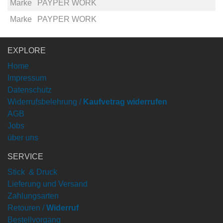
Marke
PAYPER WORK
Marke
PAYPER WORK
EXPLORE
Home
Impressum
Datenschutz
Widerrufsbelehrung /
Kaufvetrag widerrufen
AGB
Jobs
über uns
SERVICE
Stick & Druck
Lieferung und Versand
Zahlungsarten
Retouren /
Widerruf
Bestellvorgang