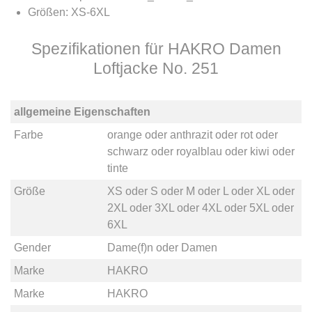
Größen: XS-6XL
Spezifikationen für HAKRO Damen
Loftjacke No. 251
allgemeine Eigenschaften
Farbe
orange
oder
anthrazit
oder
rot
oder
schwarz
oder
royalblau
oder
kiwi
oder
tinte
Größe
XS
oder
S
oder
M
oder
L
oder
XL
oder
2XL
oder
3XL
oder
4XL
oder
5XL
oder
6XL
Gender
Dame(f)n
oder
Damen
Marke
HAKRO
Marke
HAKRO