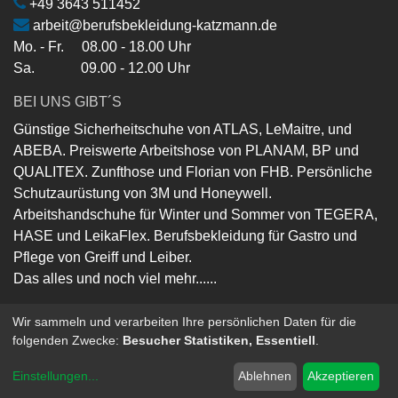
+49 3643 511452
arbeit@berufsbekleidung-katzmann.de
Mo. - Fr. 08.00 - 18.00 Uhr
Sa. 09.00 - 12.00 Uhr
BEI UNS GIBT´S
Günstige Sicherheitschuhe von ATLAS, LeMaitre, und
ABEBA. Preiswerte Arbeitshose von PLANAM, BP und
QUALITEX. Zunfthose und Florian von FHB. Persönliche
Schutzaurüstung von 3M und Honeywell.
Arbeitshandschuhe für Winter und Sommer von TEGERA,
HASE und LeikaFlex. Berufsbekleidung für Gastro und
Pflege von Greiff und Leiber.
Das alles und noch viel mehr......
Wir sammeln und verarbeiten Ihre persönlichen Daten für die
folgenden Zwecke:
Besucher Statistiken, Essentiell
.
Copyright ©
Berufsbekleidung-Katzmann-GmbH
Powered by
- Die #1
Open-Source eCommerce
Einstellungen
...
Ablehnen
Akzeptieren