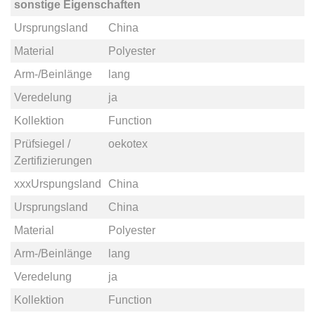
sonstige Eigenschaften
Ursprungsland
China
Material
Polyester
Arm-/Beinlänge
lang
Veredelung
ja
Kollektion
Function
Prüfsiegel /
oekotex
Zertifizierungen
xxxUrspungsland
China
Ursprungsland
China
Material
Polyester
Arm-/Beinlänge
lang
Veredelung
ja
Kollektion
Function