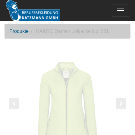
Produkte
HAKRO Damen Loftjacke No. 251