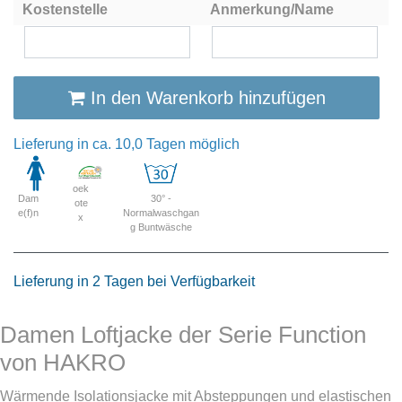
Kostenstelle
Anmerkung/Name
In den Warenkorb hinzufügen
Lieferung in ca. 10,0 Tagen möglich
oek
Dam
30° -
ote
e(f)n
Normalwaschgan
x
g Buntwäsche
Lieferung in 2 Tagen bei Verfügbarkeit
Damen Loftjacke der Serie Function
von HAKRO
Wärmende Isolationsjacke mit Absteppungen und elastischen