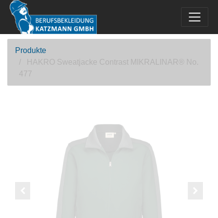
Produkte
HAKRO Sweatjacke Contrast MIKRALINAR® No.
477