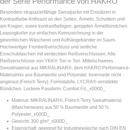
der Serie Performance von HAKRO
Besonders strapazierfähige Sweatjacke mit Einsätzen in
Kontrastfarbe Anthrazit an den Seiten, Ärmeln, Schultern und
am Kragen, sowie kontrastfarbigen, gerippten Ärmelbündchen.
Leasingkoller zur einfachen Kennzeichnung in der
gewerblichen Wäscherei und Aufhängebänder im Saum.
Hochwertiger Frontreißverschluss und seitliche
Einschubtaschen mit verdeckten Reißverschlüssen. Alle
Reißverschlüsse von YKK® Ton in Ton. Mittelschweres
Sweatmaterial aus MIKRALINAR®, dem HAKRO Performance-
Materialmix aus Baumwolle und Polyester. Innenseite nicht
angeraut (French Terry). Formstabile, LYCRA®-verstärkte
Bündchen. Lockere Passform: Comfort Fit._x000D_
Material: MIKRALINAR®, French Terry Sweatmaterial
(Maschenware) aus 50 % Baumwolle und 50 %
Polyester_x000D_
Gewicht: 300 g/m²_x000D_
Eigenschaft: geeignet für Industriewäsche nach DIN EN