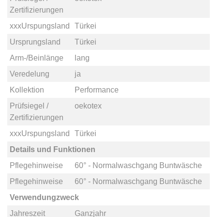
Zertifizierungen
xxxUrspungsland
Türkei
Ursprungsland
Türkei
Arm-/Beinlänge
lang
Veredelung
ja
Kollektion
Performance
Prüfsiegel /
oekotex
Zertifizierungen
xxxUrspungsland
Türkei
Details und Funktionen
Pflegehinweise
60° - Normalwaschgang Buntwäsche
Pflegehinweise
60° - Normalwaschgang Buntwäsche
Verwendungzweck
Jahreszeit
Ganzjahr