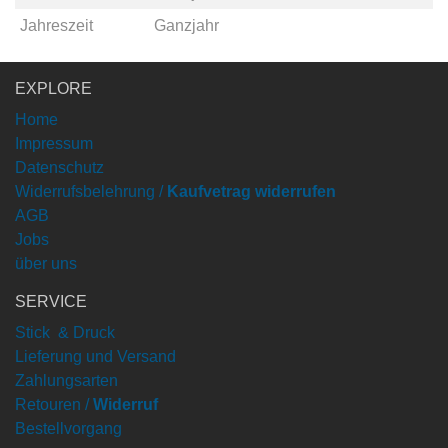
Jahreszeit
Ganzjahr
EXPLORE
Home
Impressum
Datenschutz
Widerrufsbelehrung /
Kaufvetrag widerrufen
AGB
Jobs
über uns
SERVICE
Stick & Druck
Lieferung und Versand
Zahlungsarten
Retouren /
Widerruf
Bestellvorgang