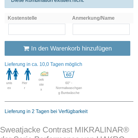
Diese Kombination existiert nicht.
Kostenstelle
Anmerkung/Name
In den Warenkorb hinzufügen
Lieferung in ca. 10,0 Tagen möglich
oek
unis
Her
60° -
ote
ex
r
Normalwaschgan
x
g Buntwäsche
Lieferung in 2 Tagen bei Verfügbarkeit
Sweatjacke Contrast MIKRALINAR®