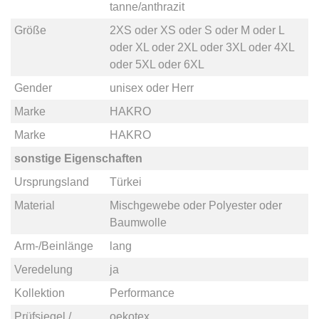
tanne/anthrazit
Größe
2XS
oder
XS
oder
S
oder
M
oder
L
oder
XL
oder
2XL
oder
3XL
oder
4XL
oder
5XL
oder
6XL
Gender
unisex
oder
Herr
Marke
HAKRO
Marke
HAKRO
sonstige Eigenschaften
Ursprungsland
Türkei
Material
Mischgewebe
oder
Polyester
oder
Baumwolle
Arm-/Beinlänge
lang
Veredelung
ja
Kollektion
Performance
Prüfsiegel /
oekotex