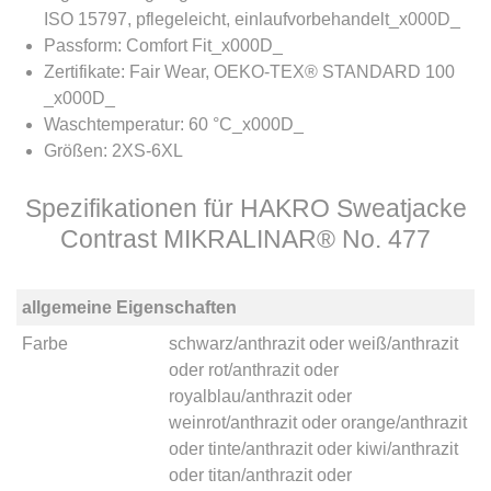
ISO 15797, pflegeleicht, einlaufvorbehandelt_x000D_
Passform: Comfort Fit_x000D_
Zertifikate: Fair Wear, OEKO-TEX® STANDARD 100
_x000D_
Waschtemperatur: 60 °C_x000D_
Größen: 2XS-6XL
Spezifikationen für HAKRO Sweatjacke
Contrast MIKRALINAR® No. 477
allgemeine Eigenschaften
Farbe
schwarz/anthrazit
oder
weiß/anthrazit
oder
rot/anthrazit
oder
royalblau/anthrazit
oder
weinrot/anthrazit
oder
orange/anthrazit
oder
tinte/anthrazit
oder
kiwi/anthrazit
oder
titan/anthrazit
oder