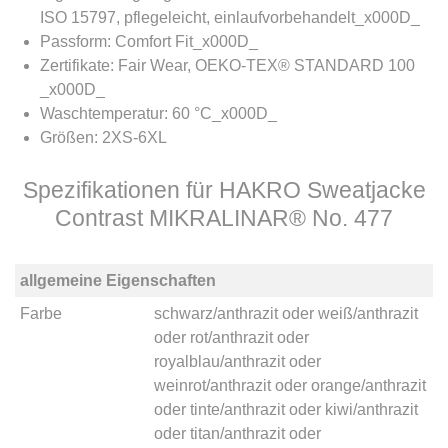
ISO 15797, pflegeleicht, einlaufvorbehandelt_x000D_
Passform: Comfort Fit_x000D_
Zertifikate: Fair Wear, OEKO-TEX® STANDARD 100
_x000D_
Waschtemperatur: 60 °C_x000D_
Größen: 2XS-6XL
Spezifikationen für HAKRO Sweatjacke
Contrast MIKRALINAR® No. 477
allgemeine Eigenschaften
Farbe
schwarz/anthrazit
oder
weiß/anthrazit
oder
rot/anthrazit
oder
royalblau/anthrazit
oder
weinrot/anthrazit
oder
orange/anthrazit
oder
tinte/anthrazit
oder
kiwi/anthrazit
oder
titan/anthrazit
oder