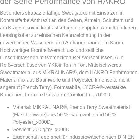
der Serie Performance von HAKRO
Besonders strapazierfähige Sweatjacke mit Einsätzen in
Kontrastfarbe Anthrazit an den Seiten, Ärmeln, Schultern und
am Kragen, sowie kontrastfarbigen, gerippten Ärmelbündchen.
Leasingkoller zur einfachen Kennzeichnung in der
gewerblichen Wäscherei und Aufhängebänder im Saum.
Hochwertiger Frontreißverschluss und seitliche
Einschubtaschen mit verdeckten Reißverschlüssen. Alle
Reißverschlüsse von YKK® Ton in Ton. Mittelschweres
Sweatmaterial aus MIKRALINAR®, dem HAKRO Performance-
Materialmix aus Baumwolle und Polyester. Innenseite nicht
angeraut (French Terry). Formstabile, LYCRA®-verstärkte
Bündchen. Lockere Passform: Comfort Fit._x000D_
Material: MIKRALINAR®, French Terry Sweatmaterial
(Maschenware) aus 50 % Baumwolle und 50 %
Polyester_x000D_
Gewicht: 300 g/m²_x000D_
Eigenschaft: geeignet für Industriewäsche nach DIN EN