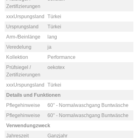
Zertifizierungen
xxxUrspungsland
Türkei
Ursprungsland
Türkei
Arm-/Beinlänge
lang
Veredelung
ja
Kollektion
Performance
Prüfsiegel /
oekotex
Zertifizierungen
xxxUrspungsland
Türkei
Details und Funktionen
Pflegehinweise
60° - Normalwaschgang Buntwäsche
Pflegehinweise
60° - Normalwaschgang Buntwäsche
Verwendungzweck
Jahreszeit
Ganzjahr