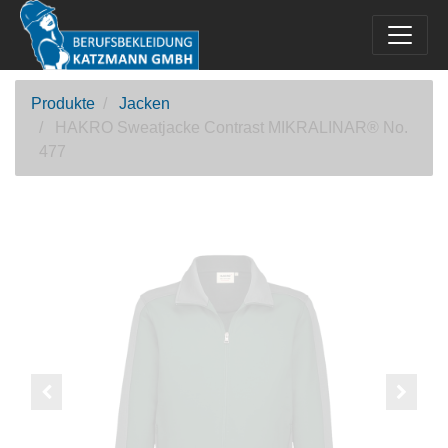
Produkte
Jacken
HAKRO Sweatjacke Contrast MIKRALINAR® No.
477