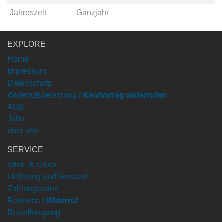
Jahreszeit
Ganzjahr
EXPLORE
Home
Impressum
Datenschutz
Widerrufsbelehrung /
Kaufvetrag widerrufen
AGB
Jobs
über uns
SERVICE
Stick & Druck
Lieferung und Versand
Zahlungsarten
Retouren /
Widerruf
Bestellvorgang