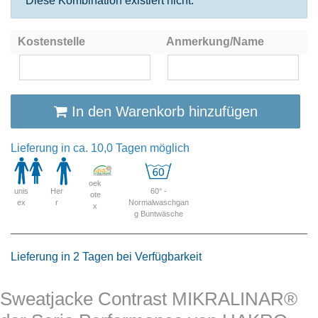
Diese Kombination existiert nicht.
Kostenstelle
Anmerkung/Name
In den Warenkorb hinzufügen
Lieferung in ca. 10,0 Tagen möglich
oek
unis
Her
60° -
ote
ex
r
Normalwaschgan
x
g Buntwäsche
Lieferung in 2 Tagen bei Verfügbarkeit
Sweatjacke Contrast MIKRALINAR®