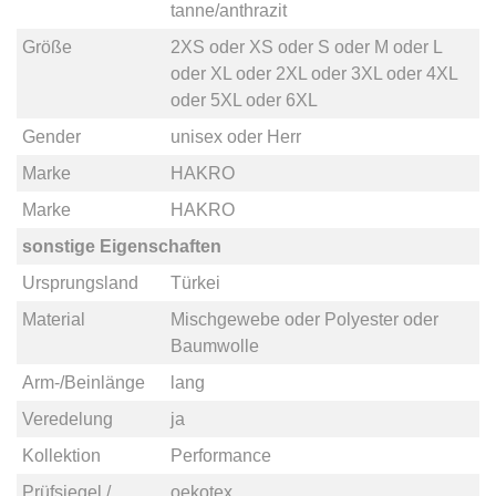
tanne/anthrazit
Größe
2XS
oder
XS
oder
S
oder
M
oder
L
oder
XL
oder
2XL
oder
3XL
oder
4XL
oder
5XL
oder
6XL
Gender
unisex
oder
Herr
Marke
HAKRO
Marke
HAKRO
sonstige Eigenschaften
Ursprungsland
Türkei
Material
Mischgewebe
oder
Polyester
oder
Baumwolle
Arm-/Beinlänge
lang
Veredelung
ja
Kollektion
Performance
Prüfsiegel /
oekotex