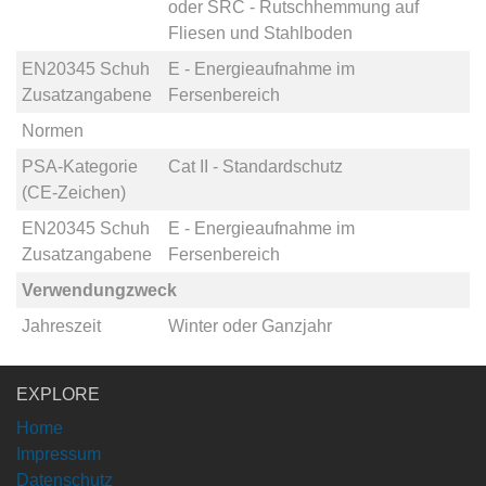
oder
SRC - Rutschhemmung auf
Fliesen und Stahlboden
EN20345 Schuh
E - Energieaufnahme im
Zusatzangabene
Fersenbereich
Normen
PSA-Kategorie
Cat II - Standardschutz
(CE-Zeichen)
EN20345 Schuh
E - Energieaufnahme im
Zusatzangabene
Fersenbereich
Verwendungzweck
Jahreszeit
Winter
oder
Ganzjahr
EXPLORE
Home
Impressum
Datenschutz