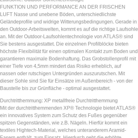
FUNKTION UND PERFORMANCE AN DER FRISCHEN
LUFT Nasse und unebene Böden, unterschiedlichste
Geländeprofile und widrige Witterungsbedingungen. Gerade in
den Outdoor-Arbeitswelten, kommt es auf die richtige Laufsohle
an. Mit der Outdoor-Laufsohlentechnologie von ATLAS® sind
Sie bestens ausgestattet. Die einzelnen Profilblöcke bieten
höchste Flexibilität für einen optimalen Kontakt zum Boden und
garantieren maximale Bodenhaftung. Das Grobstollenprofil mit
einer Tiefe von 4,5mm mindert das Risiko erheblich, auf
nassen oder rutschigen Untergründen auszurutschen. Mit
dieser Sohle sind Sie für Einsätze im Außenbereich - von der
Baustelle bis zur Grünfläche - optimal ausgestattet.
Durchtritthemmung: XP metallfreie Durchtritthemmung
Mit der durchtritthemmenden XP® Technologie bietet ATLAS®
ein innovatives System zum Schutz des Fußes gegenüber
spitzen Gegenständen, wie z.B. Nägeln. Hierfür kommt ein
textiles Hightech-Material, welches unteranderem Aramid-
Fasern enthält, zum Einsatz. Hierdurch geht die erhöhte