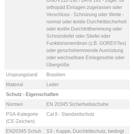
DGUV112-192 / BRG 191 - zugel. für
orthopäd Einlagen zugelassen
oder
Verschluss - Schnürung
oder
Weite -
normal
oder
textile Durchtrittsicherheit
oder
textile Durchtritthemmung
oder
Schnürstiefel
oder
Stiefel
oder
Funktionsmembran (z.B. GORE®Tex)
oder
geruchshemmende Ausrüstung
oder
wechselbare Einlegesohle
oder
Übergröße
Ursprungsland
Brasilien
Material
Leder
Schutz - Eigenschaften
Normen
EN 20345 Sicherheitsschuhe
PSA-Kategorie
Cat II - Standardschutz
(CE-Zeichen)
EN20345 Schuh
S3 - Kappe, Durchtrittschutz, bedingt