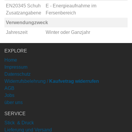
EN20345 Schuh
E - Energieaufnahme im
Zusatzangabene
Fersenbereich
Verwendungzweck
Jahreszeit
Winter
oder
Ganzjahr
EXPLORE
Home
Impressum
Datenschutz
Widerrufsbelehrung /
Kaufvetrag widerrufen
AGB
Jobs
über uns
SERVICE
Stick & Druck
Lieferung und Versand