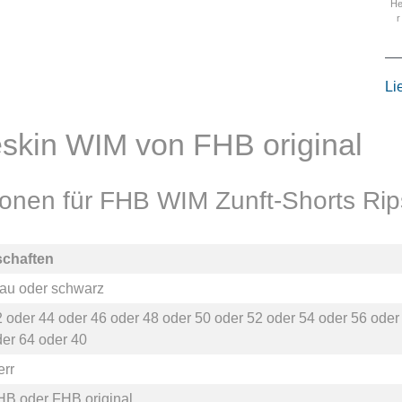
He
r
Li
eskin WIM von FHB original
tionen für FHB WIM Zunft-Shorts Rip
schaften
rau
oder
schwarz
2
oder
44
oder
46
oder
48
oder
50
oder
52
oder
54
oder
56
ode
der
64
oder
40
err
HB
oder
FHB original