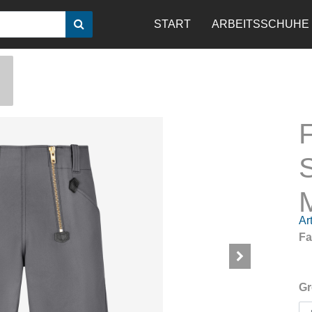
START
ARBEITSSCHUHE
S
Art
Fa
Gr