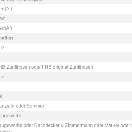
rr(Af)
err
rr(Af)
haften
rz
HB Zunfthosen
oder
FHB original Zunfthosen
rz
k
anzjahr
oder
Sommer
augewerbe
augewerbe
oder
Dachdecker & Zimmermann
oder
Maurer
oder