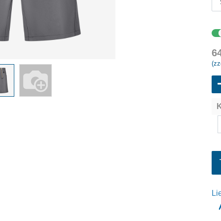
6
(zz
K
Li