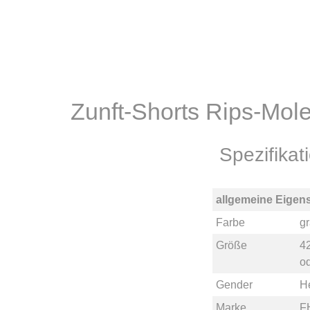
Zunft-Shorts Rips-Mol
Spezifika
allgemeine Eigen
Farbe
g
Größe
4
o
Gender
H
Marke
F