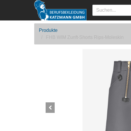
Produkte
FHB WIM Zunft-Shorts Rips-Moleskin