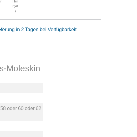
r
Her
r(Af
)
eferung in 2 Tagen bei Verfügbarkeit
s-Moleskin
r
58
oder
60
oder
62