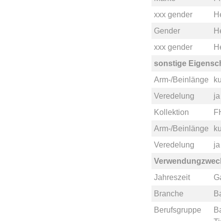
xxx gender
He
Gender
H
xxx gender
He
sonstige Eigensc
Arm-/Beinlänge
ku
Veredelung
ja
Kollektion
F
Arm-/Beinlänge
ku
Veredelung
ja
Verwendungzwec
Jahreszeit
G
Branche
B
Berufsgruppe
B