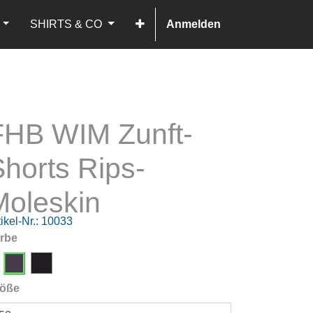
SHIRTS & CO
Anmelden
FHB WIM Zunft-
horts Rips-
Moleskin
ikel-Nr.:
10033
rbe
öße