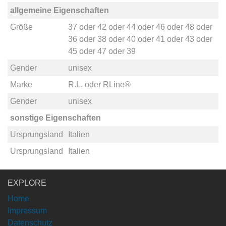
allgemeine Eigenschaften
Größe
37
oder
42
oder
44
oder
46
oder
48
oder
36
oder
38
oder
40
oder
41
oder
43
oder
45
oder
47
oder
39
Gender
unisex
Marke
R.L.
oder
RLine®
Gender
unisex
sonstige Eigenschaften
Ursprungsland
Italien
Ursprungsland
Italien
EXPLORE
Home
Impressum
Datenschutz