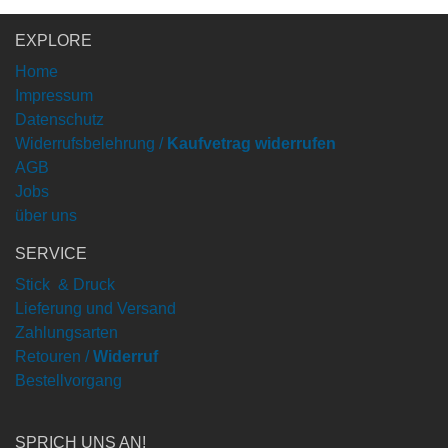
EXPLORE
Home
Impressum
Datenschutz
Widerrufsbelehrung /
Kaufvetrag widerrufen
AGB
Jobs
über uns
SERVICE
Stick & Druck
Lieferung und Versand
Zahlungsarten
Retouren /
Widerruf
Bestellvorgang
SPRICH UNS AN!