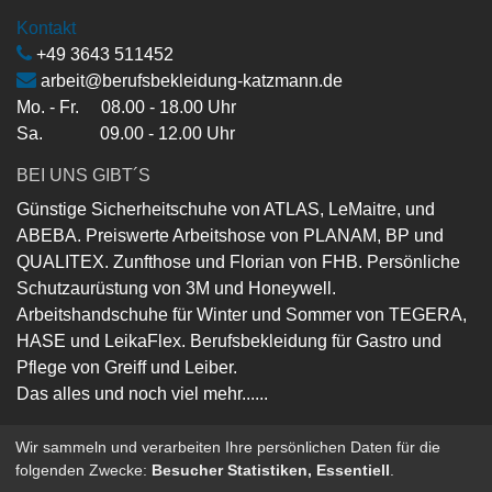
Kontakt
+49 3643 511452
arbeit@berufsbekleidung-katzmann.de
Mo. - Fr. 08.00 - 18.00 Uhr
Sa. 09.00 - 12.00 Uhr
BEI UNS GIBT´S
Günstige Sicherheitschuhe von ATLAS, LeMaitre, und
ABEBA. Preiswerte Arbeitshose von PLANAM, BP und
QUALITEX. Zunfthose und Florian von FHB. Persönliche
Schutzaurüstung von 3M und Honeywell.
Arbeitshandschuhe für Winter und Sommer von TEGERA,
HASE und LeikaFlex. Berufsbekleidung für Gastro und
Pflege von Greiff und Leiber.
Das alles und noch viel mehr......
Wir sammeln und verarbeiten Ihre persönlichen Daten für die
folgenden Zwecke:
Besucher Statistiken, Essentiell
.
Copyright ©
Berufsbekleidung-Katzmann-GmbH