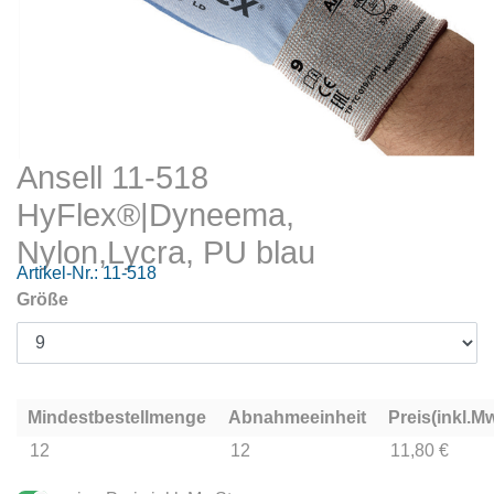
Ansell 11-518
HyFlex®|Dyneema,
Nylon,Lycra, PU blau
Artikel-Nr.:
11-518
Größe
Mindestbestellmenge
Abnahmeeinheit
Preis(inkl.Mw
12
12
11,80 €