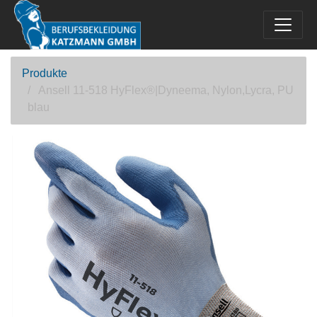
Produkte
Ansell 11-518 HyFlex®|Dyneema, Nylon,Lycra, PU
blau