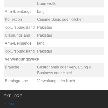
Baumwolle
Arm-/Beinlänge
lang
Kollektion
Cuisine Basic
oder
Kitchen
xxxUrspungsland
Pakistan
Ursprungsland
Pakistan
Arm-/Beinlänge
lang
xxxUrspungsland
Pakistan
Verwendungzweck
Branche
Gastronomie
oder
Verwaltung &
Business
oder
Hotel
Berufsgruppe
Verwaltung
oder
Koch
EXPLORE
Home