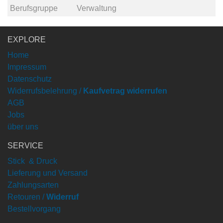
Berufsgruppe
Verwaltung
EXPLORE
Home
Impressum
Datenschutz
Widerrufsbelehrung /
Kaufvetrag widerrufen
AGB
Jobs
über uns
SERVICE
Stick & Druck
Lieferung und Versand
Zahlungsarten
Retouren /
Widerruf
Bestellvorgang