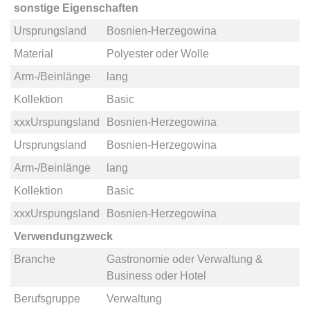
sonstige Eigenschaften
Ursprungsland
Bosnien-Herzegowina
Material
Polyester
oder
Wolle
Arm-/Beinlänge
lang
Kollektion
Basic
xxxUrspungsland
Bosnien-Herzegowina
Ursprungsland
Bosnien-Herzegowina
Arm-/Beinlänge
lang
Kollektion
Basic
xxxUrspungsland
Bosnien-Herzegowina
Verwendungzweck
Branche
Gastronomie
oder
Verwaltung &
Business
oder
Hotel
Berufsgruppe
Verwaltung