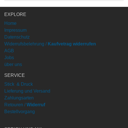
EXPLORE
Home
Impressum
Datenschutz
Widerrufsbelehrung /
Kaufvetrag widerrufen
AGB
Jobs
über uns
SERVICE
Stick & Druck
Lieferung und Versand
Zahlungsarten
Retouren /
Widerruf
Bestellvorgang