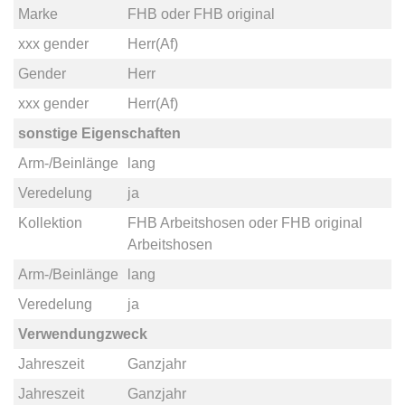
Marke
FHB
oder
FHB original
xxx gender
Herr(Af)
Gender
Herr
xxx gender
Herr(Af)
sonstige Eigenschaften
Arm-/Beinlänge
lang
Veredelung
ja
Kollektion
FHB Arbeitshosen
oder
FHB original
Arbeitshosen
Arm-/Beinlänge
lang
Veredelung
ja
Verwendungzweck
Jahreszeit
Ganzjahr
Jahreszeit
Ganzjahr