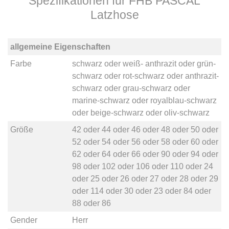
Spezifikationen für FHB PASCAL
Latzhose
allgemeine Eigenschaften
Farbe
schwarz
oder
weiß- anthrazit
oder
grün-
schwarz
oder
rot-schwarz
oder
anthrazit-
schwarz
oder
grau-schwarz
oder
marine-schwarz
oder
royalblau-schwarz
oder
beige-schwarz
oder
oliv-schwarz
Größe
42
oder
44
oder
46
oder
48
oder
50
oder
52
oder
54
oder
56
oder
58
oder
60
oder
62
oder
64
oder
66
oder
90
oder
94
oder
98
oder
102
oder
106
oder
110
oder
24
oder
25
oder
26
oder
27
oder
28
oder
29
oder
114
oder
30
oder
23
oder
84
oder
88
oder
86
Gender
Herr