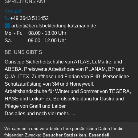
SPRICH UNS AN!
Kontakt
+49 3643 511452
arbeit@berufsbekleidung-katzmann.de
Mo. - Fr. 08.00 - 18.00 Uhr
Sa. 09.00 - 12.00 Uhr
BEI UNS GIBT´S
Günstige Sicherheitschuhe von ATLAS, LeMaitre, und
ABEBA. Preiswerte Arbeitshose von PLANAM, BP und
QUALITEX. Zunfthose und Florian von FHB. Persönliche
Schutzaurüstung von 3M und Honeywell.
Arbeitshandschuhe für Winter und Sommer von TEGERA,
HASE und LeikaFlex. Berufsbekleidung für Gastro und
Pflege von Greiff und Leiber.
Das alles und noch viel mehr......
Wir sammeln und verarbeiten Ihre persönlichen Daten für die
folgenden Zwecke:
Besucher Statistiken, Essentiell
.
Copyright ©
Berufsbekleidung-Katzmann-GmbH