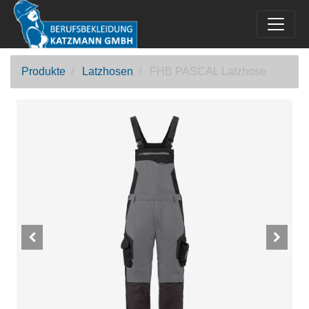
Produkte
Latzhosen
FHB PASCAL Latzhose