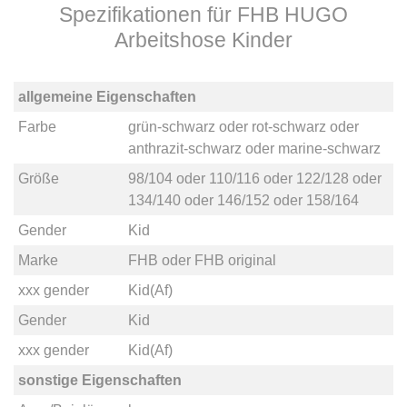
Spezifikationen für FHB HUGO
Arbeitshose Kinder
allgemeine Eigenschaften
Farbe
grün-schwarz
oder
rot-schwarz
oder
anthrazit-schwarz
oder
marine-schwarz
Größe
98/104
oder
110/116
oder
122/128
oder
134/140
oder
146/152
oder
158/164
Gender
Kid
Marke
FHB
oder
FHB original
xxx gender
Kid(Af)
Gender
Kid
xxx gender
Kid(Af)
sonstige Eigenschaften