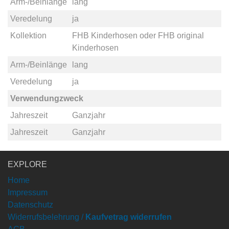
Arm-/Beinlänge
lang
Veredelung
ja
Kollektion
FHB Kinderhosen
oder
FHB original
Kinderhosen
Arm-/Beinlänge
lang
Veredelung
ja
Verwendungzweck
Jahreszeit
Ganzjahr
Jahreszeit
Ganzjahr
EXPLORE
Home
Impressum
Datenschutz
Widerrufsbelehrung /
Kaufvetrag widerrufen