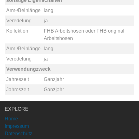
sonstige Eigenschaften
Arm-/Beinlänge
lang
Veredelung
ja
Kollektion
FHB Arbeitshosen
oder
FHB original
Arbeitshosen
Arm-/Beinlänge
lang
Veredelung
ja
Verwendungzweck
Jahreszeit
Ganzjahr
Jahreszeit
Ganzjahr
EXPLORE
Home
Impressum
Datenschutz