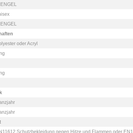
. ENGEL
nisex
. ENGEL
haften
lyester
oder
Acryl
ang
ang
k
anzjahr
anzjahr
t
N11612 Schutzbekleidung gegen Hitze und Flammen
oder
EN1