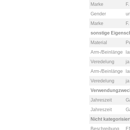
Marke
F
Gender
u
Marke
F
sonstige Eigensc
Material
Po
Arm-/Beinlänge
l
Veredelung
ja
Arm-/Beinlänge
l
Veredelung
ja
Verwendungzwec
Jahreszeit
G
Jahreszeit
G
Nicht kategorisier
Beschreibung
E