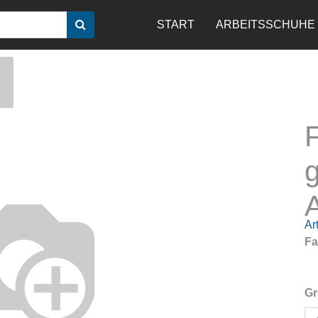
START
ARBEITSSCHUHE
n
g
A
Art
Fa
Gr