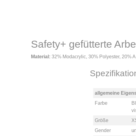
Safety+ gefütterte Arb
Material:
32% Modacrylic, 30% Polyester, 20% Ara
Spezifikati
allgemeine Eigen
Farbe
B
vi
Größe
X
Gender
u