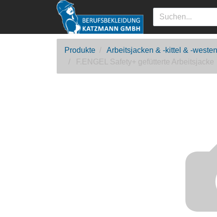
Produkte
Arbeitsjacken & -kittel & -weste
F.ENGEL Safety+ gefütterte Arbeitsjacke