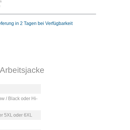
is
x
eferung in 2 Tagen bei Verfügbarkeit
Arbeitsjacke
ow / Black
oder
Hi-
er
5XL
oder
6XL