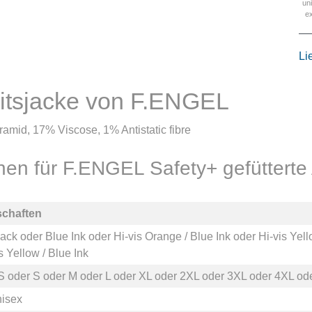
un
e
Li
eitsjacke von F.ENGEL
mid, 17% Viscose, 1% Antistatic fibre
onen für F.ENGEL Safety+ gefütterte 
schaften
lack
oder
Blue Ink
oder
Hi-vis Orange / Blue Ink
oder
Hi-vis Yell
s Yellow / Blue Ink
S
oder
S
oder
M
oder
L
oder
XL
oder
2XL
oder
3XL
oder
4XL
od
nisex