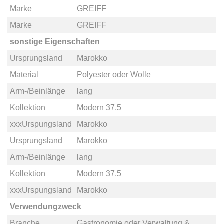
Marke
GREIFF
Marke
GREIFF
sonstige Eigenschaften
Ursprungsland
Marokko
Material
Polyester
oder
Wolle
Arm-/Beinlänge
lang
Kollektion
Modern 37.5
xxxUrspungsland
Marokko
Ursprungsland
Marokko
Arm-/Beinlänge
lang
Kollektion
Modern 37.5
xxxUrspungsland
Marokko
Verwendungzweck
Branche
Gastronomie
oder
Verwaltung &