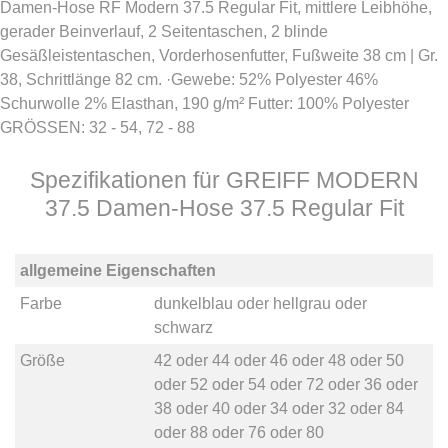
Damen-Hose RF Modern 37.5 Regular Fit, mittlere Leibhöhe,
gerader Beinverlauf, 2 Seitentaschen, 2 blinde
Gesäßleistentaschen, Vorderhosenfutter, Fußweite 38 cm | Gr.
38, Schrittlänge 82 cm. ·Gewebe: 52% Polyester 46%
Schurwolle 2% Elasthan, 190 g/m² Futter: 100% Polyester
GRÖSSEN: 32 - 54, 72 - 88
Spezifikationen für GREIFF MODERN
37.5 Damen-Hose 37.5 Regular Fit
allgemeine Eigenschaften
Farbe
dunkelblau
oder
hellgrau
oder
schwarz
Größe
42
oder
44
oder
46
oder
48
oder
50
oder
52
oder
54
oder
72
oder
36
oder
38
oder
40
oder
34
oder
32
oder
84
oder
88
oder
76
oder
80