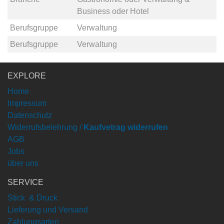
Business
oder
Hotel
Berufsgruppe
Verwaltung
Berufsgruppe
Verwaltung
EXPLORE
Home
Impressum
Datenschutz
Widerrufsbelehrung /
Kaufvetrag widerrufen
AGB
Jobs
über uns
SERVICE
Stick & Druck
Lieferung und Versand
Zahlungsarten