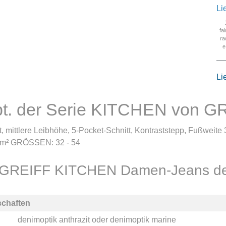
Li
fai
ra
e
Li
t. der Serie KITCHEN von G
mittlere Leibhöhe, 5-Pocket-Schnitt, Kontraststepp, Fußweite 
g/m² GRÖSSEN: 32 - 54
ür GREIFF KITCHEN Damen-Jeans den
schaften
denimoptik anthrazit
oder
denimoptik marine