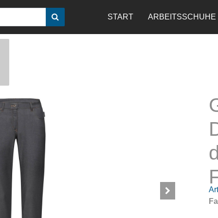
START
ARBEITSSCHUHE
F
Art
Fa