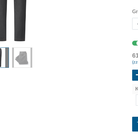
Gr
6
(zz
K