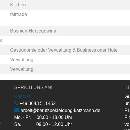
Kitchen
fairtrade
Bosnien-Herzegowina
k
Gastronomie
oder
Verwaltung & Business
oder
Hotel
Verwaltung
Verwaltung
SPRICH UNS AN!
BE
Kontakt
Gü
+49 3643 511452
un
arbeit@berufsbekleidung-katzmann.de
PL
Mo. - Fr. 08.00 - 18.00 Uhr
Fl
f
Sa. 09.00 - 12.00 Uhr
vo