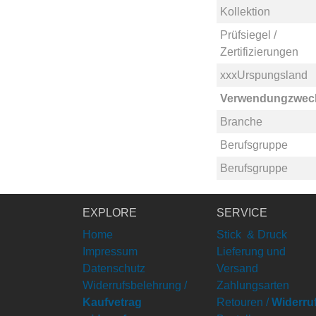
Kollektion
Prüfsiegel /
Zertifizierungen
xxxUrspungsland
Verwendungzwec
Branche
Berufsgruppe
Berufsgruppe
EXPLORE
SERVICE
Home
Stick & Druck
Impressum
Lieferung und
Datenschutz
Versand
Widerrufsbelehrung /
Zahlungsarten
Kaufvetrag
Retouren /
Widerru