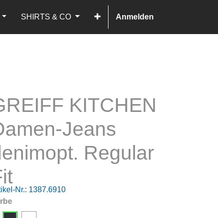
SHIRTS & CO
Anmelden
GREIFF KITCHEN
Damen-Jeans
denimopt. Regular
it
ikel-Nr.:
1387.6910
rbe