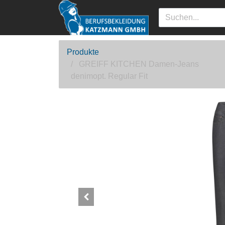
Produkte
GREIFF KITCHEN Damen-Jeans
denimopt. Regular Fit