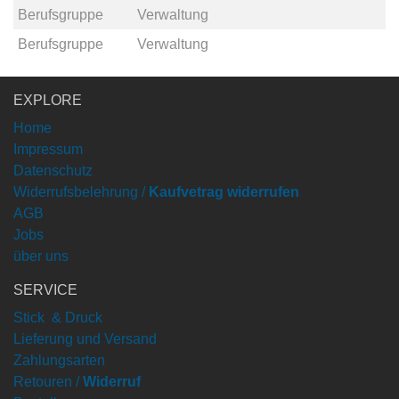
Berufsgruppe
Verwaltung
Berufsgruppe
Verwaltung
EXPLORE
Home
Impressum
Datenschutz
Widerrufsbelehrung /
Kaufvetrag widerrufen
AGB
Jobs
über uns
SERVICE
Stick & Druck
Lieferung und Versand
Zahlungsarten
Retouren /
Widerruf