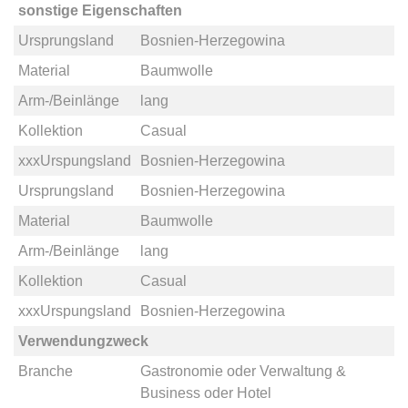
sonstige Eigenschaften
Ursprungsland
Bosnien-Herzegowina
Material
Baumwolle
Arm-/Beinlänge
lang
Kollektion
Casual
xxxUrspungsland
Bosnien-Herzegowina
Ursprungsland
Bosnien-Herzegowina
Material
Baumwolle
Arm-/Beinlänge
lang
Kollektion
Casual
xxxUrspungsland
Bosnien-Herzegowina
Verwendungzweck
Branche
Gastronomie
oder
Verwaltung &
Business
oder
Hotel