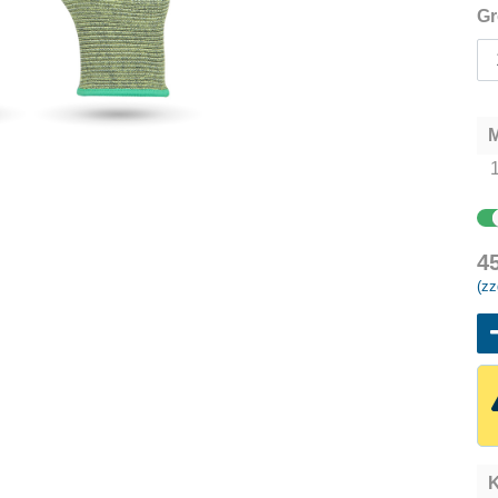
Gr
M
4
(zz
K