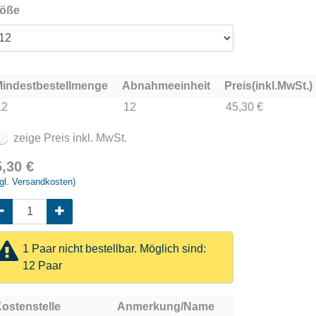
öße
indestbestellmenge
Abnahmeeinheit
Preis(inkl.MwSt.)
12
12
45,30 €
zeige Preis inkl. MwSt.
5,30
€
gl. Versandkosten)
1 Paar nicht bestellbar. Möglich sind:
12 Paar
ostenstelle
Anmerkung/Name