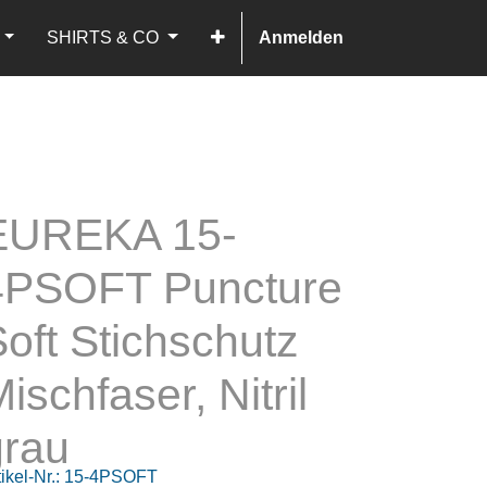
SHIRTS & CO
Anmelden
EUREKA 15-
4PSOFT Puncture
oft Stichschutz
ischfaser, Nitril
grau
ikel-Nr.:
15-4PSOFT