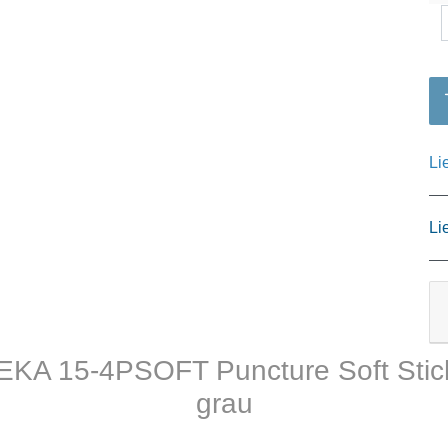
Li
Li
EKA 15-4PSOFT Puncture Soft Stichs
grau