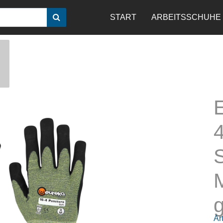
START
ARBEITSSCHUHE
S
M
Art