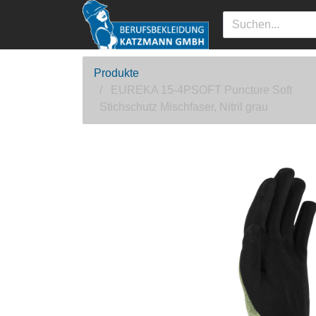
Produkte
EUREKA 15-4PSOFT Puncture Soft
Stichschutz Mischfaser, Nitril grau