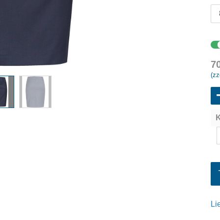
7
(zz
K
Li