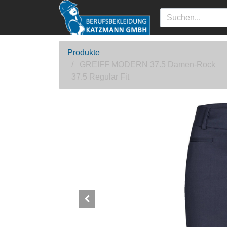
Produkte
GREIFF MODERN 37.5 Damen-Rock
37.5 Regular Fit