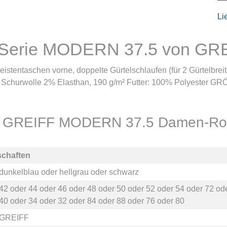
Li
 Serie MODERN 37.5 von GR
istentaschen vorne, doppelte Gürtelschlaufen (für 2 Gürtelbreite
 Schurwolle 2% Elasthan, 190 g/m² Futter: 100% Polyester GR
für GREIFF MODERN 37.5 Damen-Rock
schaften
dunkelblau
oder
hellgrau
oder
schwarz
42
oder
44
oder
46
oder
48
oder
50
oder
52
oder
54
oder
72
od
40
oder
34
oder
32
oder
84
oder
88
oder
76
oder
80
GREIFF