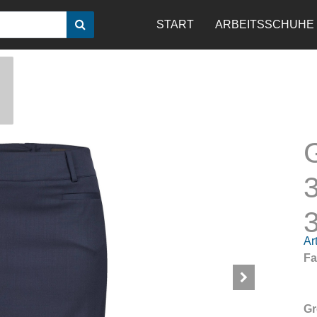
START
ARBEITSSCHUHE
3
Art
Fa
Gr