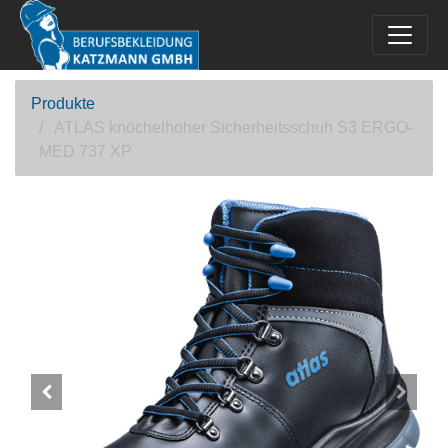
Produkte
ATLAS knöchelhoher Sicherheitsschuh S3 ERGO-
MED 737 XP