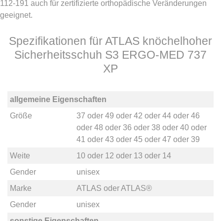
112-191 auch für zertifizierte orthopädische Veränderungen
geeignet.
Spezifikationen für ATLAS knöchelhoher
Sicherheitsschuh S3 ERGO-MED 737
XP
allgemeine Eigenschaften
Größe
37
oder
49
oder
42
oder
44
oder
46
oder
48
oder
36
oder
38
oder
40
oder
41
oder
43
oder
45
oder
47
oder
39
Weite
10
oder
12
oder
13
oder
14
Gender
unisex
Marke
ATLAS
oder
ATLAS®
Gender
unisex
sonstige Eigenschaften