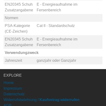
EN20345 Schuh
E - Energieaufnahme im
Zusatzangabene
Fersenbereich
Normen
PSA-Kategorie
Cat II - Standardschutz
(CE-Zeichen)
EN20345 Schuh
E - Energieaufnahme im
Zusatzangabene
Fersenbereich
Verwendungzweck
Jahreszeit
ganzjahr
oder
Ganzjahr
EXPLORE
Home
Impressum
Datenschutz
Widerrufsbelehrung /
Kaufvetrag widerrufen
AGB