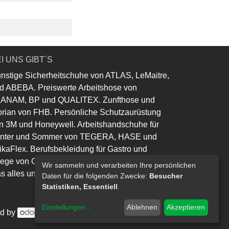
I UNS GIBT´S
nstige Sicherheitschuhe von ATLAS, LeMaitre,
d ABEBA. Preiswerte Arbeitshose von
ANAM, BP und QUALITEX. Zunfthose und
orian von FHB. Persönliche Schutzaurüstung
n 3M und Honeywell. Arbeitshandschuhe für
nter und Sommer von TEGERA, HASE und
ikaFlex. Berufsbekleidung für Gastro und
lege von Greiff und Leiber.
Wir sammeln und verarbeiten Ihre persönlichen
s alles und noch viel mehr......
Daten für die folgenden Zwecke:
Besucher
Statistiken, Essentiell
.
Einstellungen
...
Ablehnen
Akzeptieren
d by
- Die #1
Open-Source eCommerce