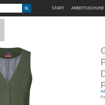
START
ARBEITSSCHUHE
R
Art
Fa