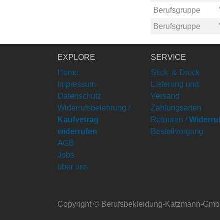
Berufsgruppe
Berufsgruppe
EXPLORE
SERVICE
Home
Stick & Druck
Impressum
Lieferung und
Datenschutz
Versand
Widerrufsbelehrung /
Zahlungsarten
Kaufvetrag
Retouren /
Widerru
widerrufen
Bestellvorgang
AGB
Jobs
über uns
Copyright ©
Berufsbekleidung-Katzmann-Gm