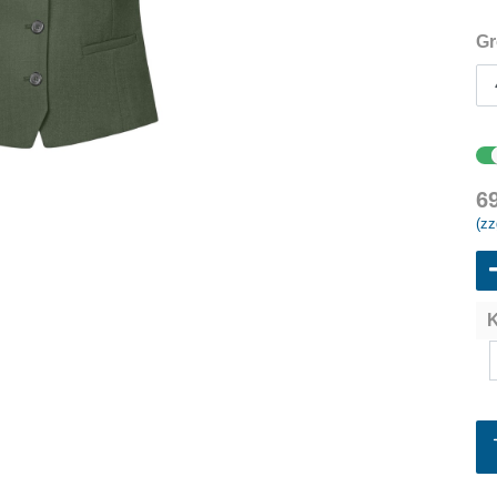
Gr
6
(zz
K