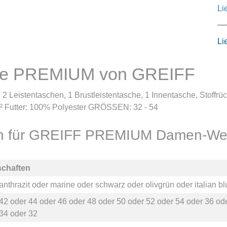
Li
Li
rie PREMIUM von GREIFF
 Leistentaschen, 1 Brustleistentasche, 1 Innentasche, Stoffr
² Futter: 100% Polyester GRÖSSEN: 32 - 54
en für GREIFF PREMIUM Damen-Wes
schaften
anthrazit
oder
marine
oder
schwarz
oder
olivgrün
oder
italian b
42
oder
44
oder
46
oder
48
oder
50
oder
52
oder
54
oder
36
od
34
oder
32