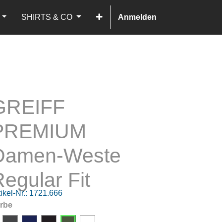
SHIRTS & CO
Anmelden
GREIFF
PREMIUM
Damen-Weste
egular Fit
ikel-Nr.:
1721.666
rbe