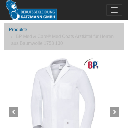
Produkte
BP Med & Care® Med Coats Arztkittel für Herren
aus Baumwolle 1753 130