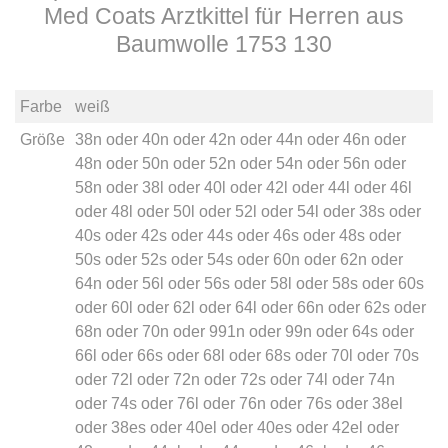
Med Coats Arztkittel für Herren aus
Baumwolle 1753 130
Farbe
weiß
Größe
38n
oder
40n
oder
42n
oder
44n
oder
46n
oder
48n
oder
50n
oder
52n
oder
54n
oder
56n
oder
58n
oder
38l
oder
40l
oder
42l
oder
44l
oder
46l
oder
48l
oder
50l
oder
52l
oder
54l
oder
38s
oder
40s
oder
42s
oder
44s
oder
46s
oder
48s
oder
50s
oder
52s
oder
54s
oder
60n
oder
62n
oder
64n
oder
56l
oder
56s
oder
58l
oder
58s
oder
60s
oder
60l
oder
62l
oder
64l
oder
66n
oder
62s
oder
68n
oder
70n
oder
991n
oder
99n
oder
64s
oder
66l
oder
66s
oder
68l
oder
68s
oder
70l
oder
70s
oder
72l
oder
72n
oder
72s
oder
74l
oder
74n
oder
74s
oder
76l
oder
76n
oder
76s
oder
38el
oder
38es
oder
40el
oder
40es
oder
42el
oder