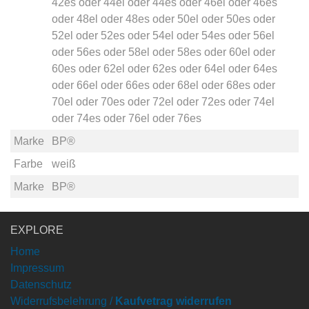
42es
oder
44el
oder
44es
oder
46el
oder
46es
oder
48el
oder
48es
oder
50el
oder
50es
oder
52el
oder
52es
oder
54el
oder
54es
oder
56el
oder
56es
oder
58el
oder
58es
oder
60el
oder
60es
oder
62el
oder
62es
oder
64el
oder
64es
oder
66el
oder
66es
oder
68el
oder
68es
oder
70el
oder
70es
oder
72el
oder
72es
oder
74el
oder
74es
oder
76el
oder
76es
Marke
BP®
Farbe
weiß
Marke
BP®
EXPLORE
Home
Impressum
Datenschutz
Widerrufsbelehrung /
Kaufvetrag widerrufen