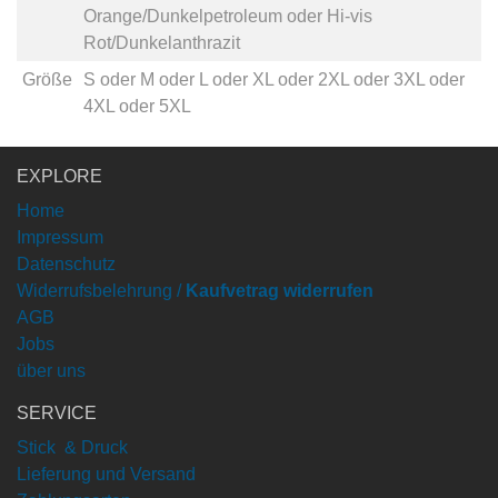
Orange/Dunkelpetroleum
oder
Hi-vis
Rot/Dunkelanthrazit
Größe
S
oder
M
oder
L
oder
XL
oder
2XL
oder
3XL
oder
4XL
oder
5XL
EXPLORE
Home
Impressum
Datenschutz
Widerrufsbelehrung /
Kaufvetrag widerrufen
AGB
Jobs
über uns
SERVICE
Stick & Druck
Lieferung und Versand