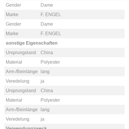
Gender
Dame
Marke
F. ENGEL
Gender
Dame
Marke
F. ENGEL
sonstige Eigenschaften
Ursprungsland
China
Material
Polyester
Arm-/Beinlänge
lang
Veredelung
ja
Ursprungsland
China
Material
Polyester
Arm-/Beinlänge
lang
Veredelung
ja
Verwendungzweck