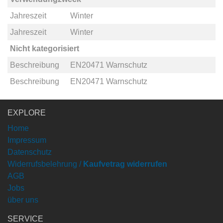
Jahreszeit
Winter
Jahreszeit
Winter
Nicht kategorisiert
Beschreibung
EN20471 Warnschutz
Beschreibung
EN20471 Warnschutz
EXPLORE
Home
Impressum
Datenschutz
Widerrufsbelehrung /
Kaufvetrag widerrufen
AGB
Jobs
über uns
SERVICE