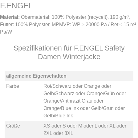
F.ENGEL
Material:
Obermaterial: 100% Polyester (recycelt), 190 g/m²,
Futter: 100% Polyester, MPMVP: WP ≥ 20000 Pa / Ret ≤ 15 m²
Pa/W
Spezifikationen für F.ENGEL Safety
Damen Winterjacke
allgemeine Eigenschaften
Farbe
Rot/Schwarz
oder
Orange
oder
Gelb/Schwarz
oder
Orange/Grün
oder
Orange/Anthrazit Grau
oder
Orange/Blue ink
oder
Gelb/Grün
oder
Gelb/Blue Ink
Größe
XS
oder
S
oder
M
oder
L
oder
XL
oder
2XL
oder
3XL