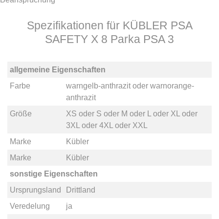
Spezifikationen für KÜBLER PSA
SAFETY X 8 Parka PSA 3
allgemeine Eigenschaften
Farbe
warngelb-anthrazit
oder
warnorange-
anthrazit
Größe
XS
oder
S
oder
M
oder
L
oder
XL
oder
3XL
oder
4XL
oder
XXL
Marke
Kübler
Marke
Kübler
sonstige Eigenschaften
Ursprungsland
Drittland
Veredelung
ja