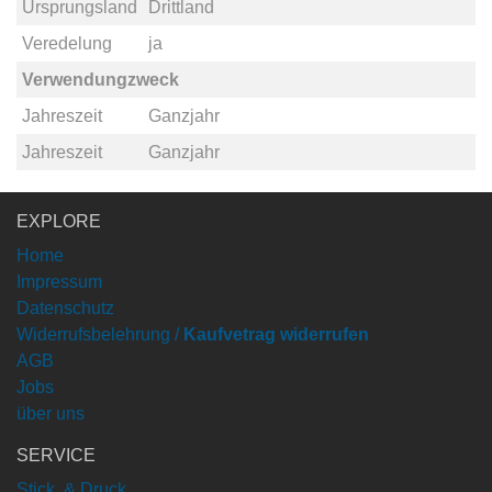
Ursprungsland
Drittland
Veredelung
ja
Verwendungzweck
Jahreszeit
Ganzjahr
Jahreszeit
Ganzjahr
EXPLORE
Home
Impressum
Datenschutz
Widerrufsbelehrung /
Kaufvetrag widerrufen
AGB
Jobs
über uns
SERVICE
Stick & Druck