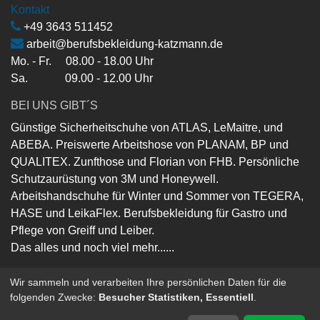
Kontakt
+49 3643 511452
arbeit@berufsbekleidung-katzmann.de
Mo. - Fr. 08.00 - 18.00 Uhr
Sa. 09.00 - 12.00 Uhr
BEI UNS GIBT´S
Günstige Sicherheitschuhe von ATLAS, LeMaitre, und
ABEBA. Preiswerte Arbeitshose von PLANAM, BP und
QUALITEX. Zunfthose und Florian von FHB. Persönliche
Schutzaurüstung von 3M und Honeywell.
Arbeitshandschuhe für Winter und Sommer von TEGERA,
HASE und LeikaFlex. Berufsbekleidung für Gastro und
Pflege von Greiff und Leiber.
Das alles und noch viel mehr......
Wir sammeln und verarbeiten Ihre persönlichen Daten für die
folgenden Zwecke:
Besucher Statistiken, Essentiell
.
Copyright ©
Berufsbekleidung-Katzmann-GmbH
Powered by
- Die #1
Open-Source eCommerce