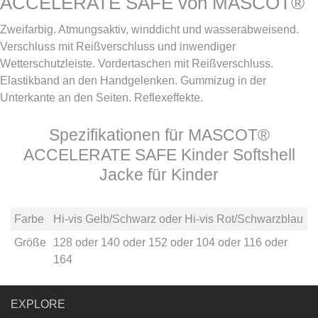
ACCELERATE SAFE von MASCOT®
Zweifarbig. Atmungsaktiv, winddicht und wasserabweisend.
Verschluss mit Reißverschluss und inwendiger
Wetterschutzleiste. Vordertaschen mit Reißverschluss.
Elastikband an den Handgelenken. Gummizug in der
Unterkante an den Seiten. Reflexeffekte.
Spezifikationen für MASCOT®
ACCELERATE SAFE Kinder Softshell
Jacke für Kinder
Farbe
Hi-vis Gelb/Schwarz
oder
Hi-vis Rot/Schwarzblau
Größe
128
oder
140
oder
152
oder
104
oder
116
oder
164
EXPLORE