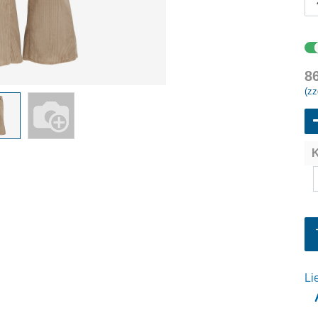
8
(zz
K
Li