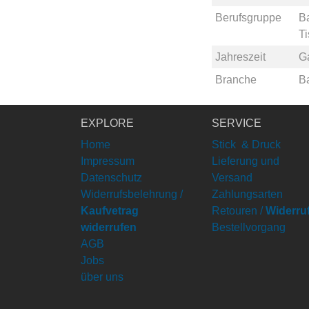
Berufsgruppe
B
Ti
Jahreszeit
G
Branche
B
EXPLORE
SERVICE
Home
Stick & Druck
Impressum
Lieferung und
Datenschutz
Versand
Widerrufsbelehrung /
Zahlungsarten
Kaufvetrag
Retouren /
Widerru
widerrufen
Bestellvorgang
AGB
Jobs
über uns