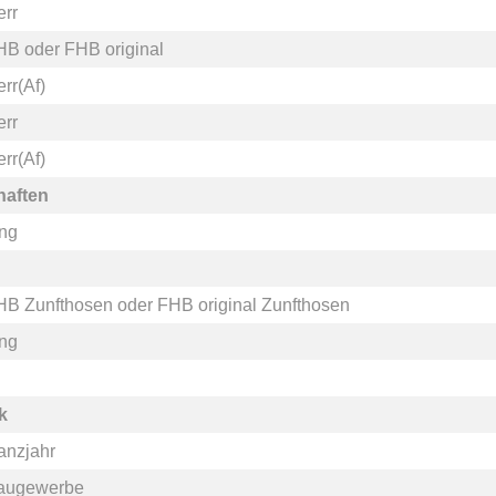
err
HB
oder
FHB original
rr(Af)
err
rr(Af)
haften
ang
HB Zunfthosen
oder
FHB original Zunfthosen
ang
k
anzjahr
augewerbe