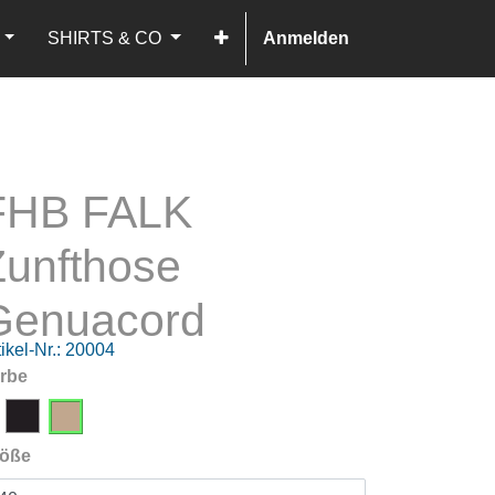
SHIRTS & CO
Anmelden
FHB FALK
Zunfthose
Genuacord
ikel-Nr.:
20004
rbe
öße