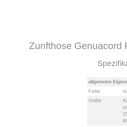
Zunfthose Genuacord 
Spezifi
allgemeine Eigen
Farbe
s
Größe
4
o
2
8