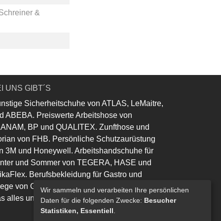
Schreiner &
I UNS GIBT´S
nstige Sicherheitschuhe von ATLAS, LeMaitre,
d ABEBA. Preiswerte Arbeitshose von
ANAM, BP und QUALITEX. Zunfthose und
orian von FHB. Persönliche Schutzaurüstung
n 3M und Honeywell. Arbeitshandschuhe für
nter und Sommer von TEGERA, HASE und
ikaFlex. Berufsbekleidung für Gastro und
lege von Greiff und Leiber.
Wir sammeln und verarbeiten Ihre persönlichen
s alles und noch viel mehr......
Daten für die folgenden Zwecke:
Besucher
Statistiken, Essentiell
.