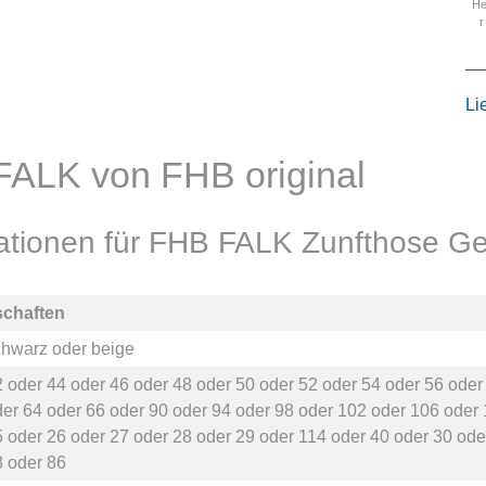
He
r
Li
FALK von FHB original
kationen für FHB FALK Zunfthose G
schaften
chwarz
oder
beige
2
oder
44
oder
46
oder
48
oder
50
oder
52
oder
54
oder
56
ode
der
64
oder
66
oder
90
oder
94
oder
98
oder
102
oder
106
oder
5
oder
26
oder
27
oder
28
oder
29
oder
114
oder
40
oder
30
ode
8
oder
86