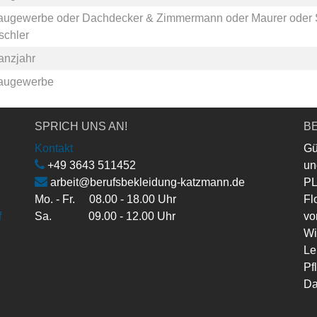
augewerbe
oder
Dachdecker & Zimmermann
oder
Maurer
oder
schler
anzjahr
augewerbe
SPRICH UNS AN!
BE
Kontakt
Gü
+49 3643 511452
un
arbeit@berufsbekleidung-katzmann.de
PL
Mo. - Fr. 08.00 - 18.00 Uhr
Fl
f
Sa. 09.00 - 12.00 Uhr
vo
Wi
Le
Pf
Da