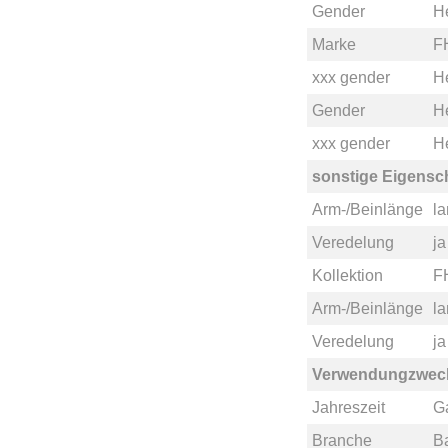
Gender
H
Marke
F
xxx gender
He
Gender
H
xxx gender
He
sonstige Eigensc
Arm-/Beinlänge
l
Veredelung
ja
Kollektion
F
Arm-/Beinlänge
l
Veredelung
ja
Verwendungzwec
Jahreszeit
G
Branche
B