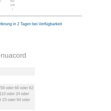
r
Her
r(Af
)
eferung in 2 Tagen bei Verfügbarkeit
enuacord
r
58
oder
60
oder
62
110
oder
24
oder
r
23
oder
84
oder