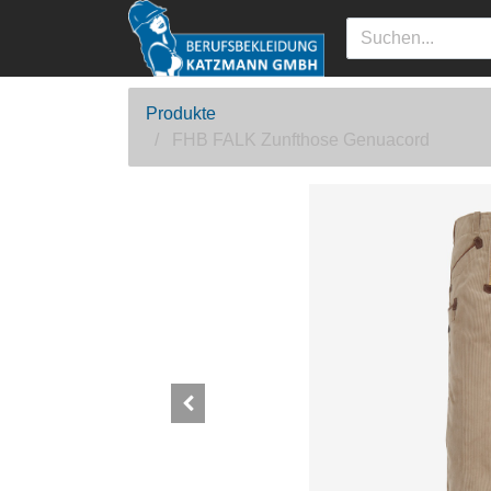
Produkte
FHB FALK Zunfthose Genuacord