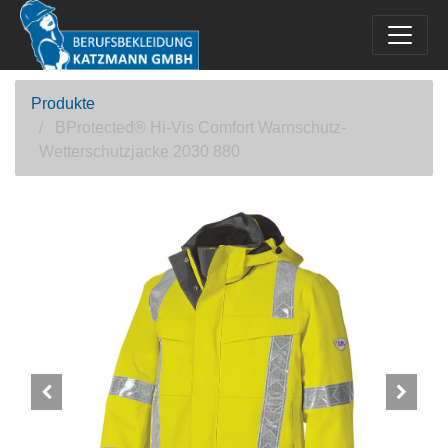
Produkte
BProtected® Hi-Vis Comfort Warnschutz-
Wetterschutzjacke 2030 880