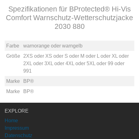
Spezifikationen für BProtected® Hi-Vis
Comfort Warnschutz-Wetterschutzjacke
2030 880
Farbe
warnorange
oder
warngelb
Größe
2XS
oder
XS
oder
S
oder
M
oder
L
oder
XL
oder
2XL
oder
3XL
oder
4XL
oder
5XL
oder
99
oder
991
Marke
BP®
Marke
BP®
EXPLORE
Home
Impressum
Datenschutz