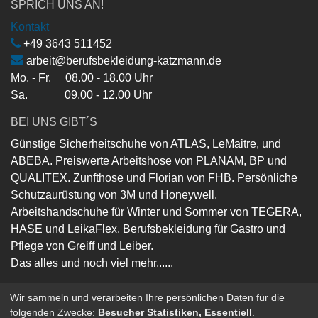
SPRICH UNS AN!
Kontakt
+49 3643 511452
arbeit@berufsbekleidung-katzmann.de
Mo. - Fr. 08.00 - 18.00 Uhr
Sa. 09.00 - 12.00 Uhr
BEI UNS GIBT´S
Günstige Sicherheitschuhe von ATLAS, LeMaitre, und
ABEBA. Preiswerte Arbeitshose von PLANAM, BP und
QUALITEX. Zunfthose und Florian von FHB. Persönliche
Schutzaurüstung von 3M und Honeywell.
Arbeitshandschuhe für Winter und Sommer von TEGERA,
HASE und LeikaFlex. Berufsbekleidung für Gastro und
Pflege von Greiff und Leiber.
Das alles und noch viel mehr......
Wir sammeln und verarbeiten Ihre persönlichen Daten für die
folgenden Zwecke:
Besucher Statistiken, Essentiell
.
Copyright ©
Berufsbekleidung-Katzmann-GmbH