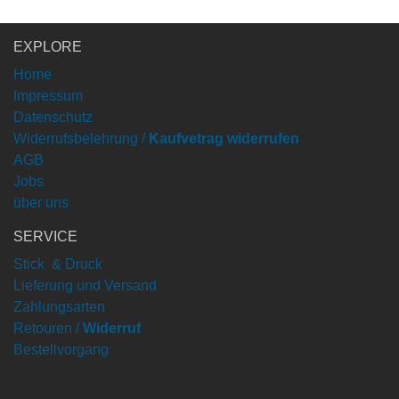
EXPLORE
Home
Impressum
Datenschutz
Widerrufsbelehrung /
Kaufvetrag widerrufen
AGB
Jobs
über uns
SERVICE
Stick & Druck
Lieferung und Versand
Zahlungsarten
Retouren /
Widerruf
Bestellvorgang