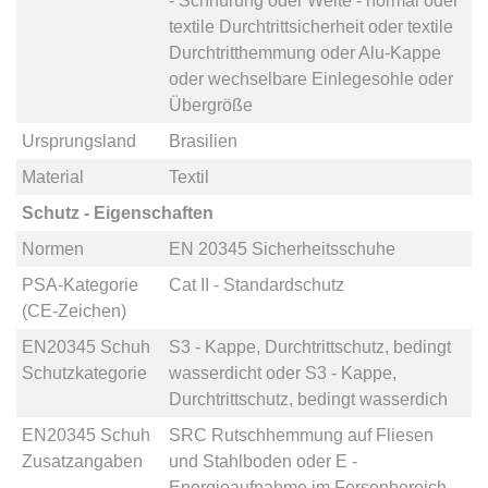
- Schnürung
oder
Weite - normal
oder
textile Durchtrittsicherheit
oder
textile
Durchtritthemmung
oder
Alu-Kappe
oder
wechselbare Einlegesohle
oder
Übergröße
Ursprungsland
Brasilien
Material
Textil
Schutz - Eigenschaften
Normen
EN 20345 Sicherheitsschuhe
PSA-Kategorie
Cat II - Standardschutz
(CE-Zeichen)
EN20345 Schuh
S3 - Kappe, Durchtrittschutz, bedingt
Schutzkategorie
wasserdicht
oder
S3 - Kappe,
Durchtrittschutz, bedingt wasserdich
EN20345 Schuh
SRC Rutschhemmung auf Fliesen
Zusatzangaben
und Stahlboden
oder
E -
Energieaufnahme im Fersenbereich