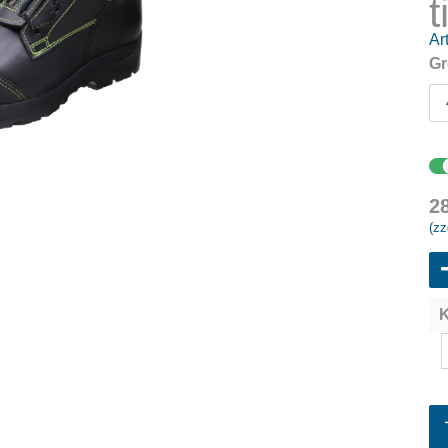
t
Art
Gr
2
(zz
K