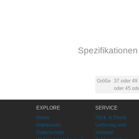
Spezifikatione
Größe
37
oder
49
oder
45
od
EXPLORE
SERVICE
Home
Stick & Druck
Impressum
Lieferung und
Datenschutz
Versand