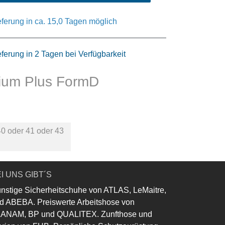
eferung in ca. 15,0 Tagen möglich
eferung in 2 Tagen bei Verfügbarkeit
mium Plus FormD
40
oder
41
oder
43
I UNS GIBT´S
nstige Sicherheitschuhe von ATLAS, LeMaitre,
d ABEBA. Preiswerte Arbeitshose von
ANAM, BP und QUALITEX. Zunfthose und