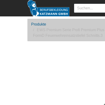
Produkte
EWS Premium Serie Profi Premium Plus
FormD Feuerwehreinsatzstiefel Schnitts.3