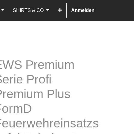
SHIRTS & CO
Anmelden
EWS Premium
erie Profi
Premium Plus
FormD
Feuerwehreinsatzs