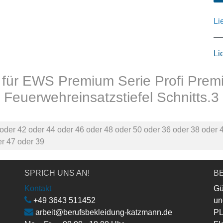
Li
Li
n für EWS Premium Serie Profi Pre
Feuerwehreinsatzstiefel Schnitts.3
oder
42
oder
44
oder
46
oder
48
oder
50
oder
36
oder
38
oder
er
47
oder
39
SPRICH UNS AN!
BE
Kontakt
Gü
+49 3643 511452
un
arbeit@berufsbekleidung-katzmann.de
PL