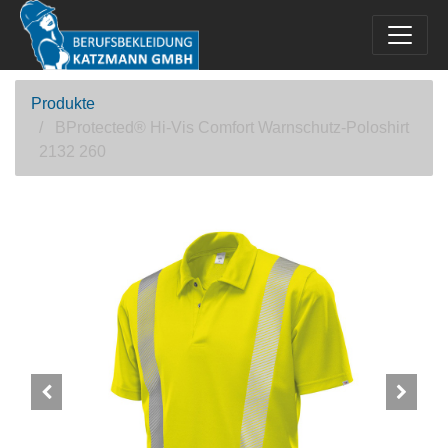
Produkte
BProtected® Hi-Vis Comfort Warnschutz-Poloshirt
2132 260