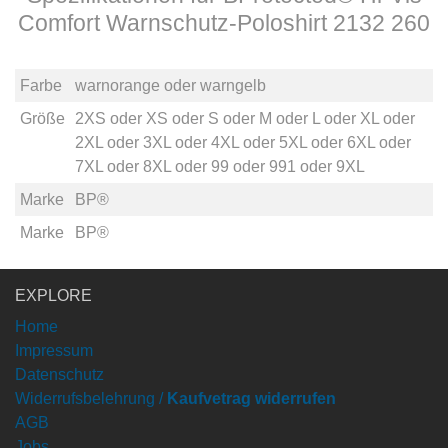
Comfort Warnschutz-Poloshirt 2132 260
Farbe
warnorange
oder
warngelb
Größe
2XS
oder
XS
oder
S
oder
M
oder
L
oder
XL
oder
2XL
oder
3XL
oder
4XL
oder
5XL
oder
6XL
oder
7XL
oder
8XL
oder
99
oder
991
oder
9XL
Marke
BP®
Marke
BP®
EXPLORE
Home
Impressum
Datenschutz
Widerrufsbelehrung /
Kaufvetrag widerrufen
AGB
Jobs