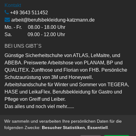
Kontakt
+49 3643 511452
arbeit@berufsbekleidung-katzmann.de
Mo. - Fr. 08.00 - 18.00 Uhr
Sa. 09.00 - 12.00 Uhr
BEI UNS GIBT´S
Günstige Sicherheitschuhe von ATLAS, LeMaitre, und
ABEBA. Preiswerte Arbeitshose von PLANAM, BP und
QUALITEX. Zunfthose und Florian von FHB. Persönliche
Schutzaurüstung von 3M und Honeywell.
Arbeitshandschuhe für Winter und Sommer von TEGERA,
HASE und LeikaFlex. Berufsbekleidung für Gastro und
Pflege von Greiff und Leiber.
Das alles und noch viel mehr......
Wir sammeln und verarbeiten Ihre persönlichen Daten für die
folgenden Zwecke:
Besucher Statistiken, Essentiell
.
Copyright ©
Berufsbekleidung-Katzmann-GmbH