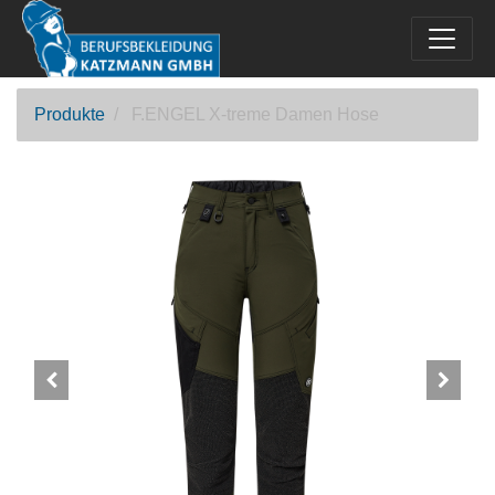
Produkte
F.ENGEL X-treme Damen Hose