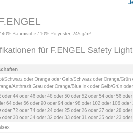
Li
n F.ENGEL
 / 40% Baumwolle / 10% Polyester, 245 g/m²
fikationen für F.ENGEL Safety Ligh
schaften
ot/Schwarz
oder
Orange
oder
Gelb/Schwarz
oder
Orange/Grün
ange/Anthrazit Grau
oder
Orange/Blue ink
oder
Gelb/Grün
ode
2
oder
44
oder
46
oder
48
oder
50
oder
52
oder
54
oder
56
ode
der
64
oder
66
oder
90
oder
94
oder
98
oder
102
oder
106
oder
0
oder
72
oder
74
oder
24
oder
25
oder
26
oder
27
oder
28
ode
6
oder
30
oder
34
oder
32
oder
33
oder
31
oder
35
oder
23
ode
nisex