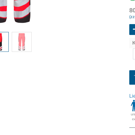
8
(zz
K
Li
un
e