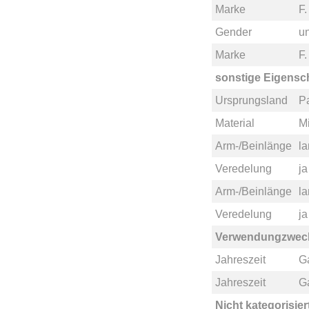
Marke
F
Gender
u
Marke
F
sonstige Eigensc
Ursprungsland
P
Material
M
Arm-/Beinlänge
l
Veredelung
ja
Arm-/Beinlänge
l
Veredelung
ja
Verwendungzwec
Jahreszeit
G
Jahreszeit
G
Nicht kategorisier