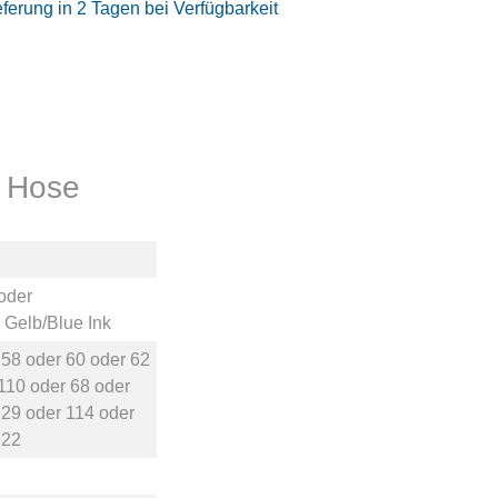
eferung in 2 Tagen bei Verfügbarkeit
t Hose
oder
r
Gelb/Blue Ink
r
58
oder
60
oder
62
110
oder
68
oder
r
29
oder
114
oder
r
22