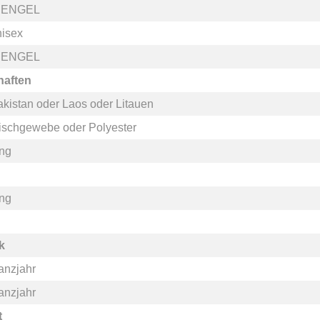
. ENGEL
nisex
. ENGEL
haften
akistan
oder
Laos
oder
Litauen
ischgewebe
oder
Polyester
ang
ang
k
anzjahr
anzjahr
t