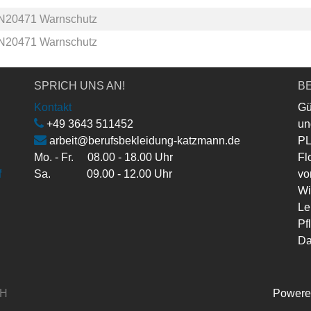
N20471 Warnschutz
N20471 Warnschutz
SPRICH UNS AN!
BE
Kontakt
Gü
+49 3643 511452
un
arbeit@berufsbekleidung-katzmann.de
PL
Mo. - Fr. 08.00 - 18.00 Uhr
Fl
f
Sa. 09.00 - 12.00 Uhr
vo
Wi
Le
Pf
Da
bH
Powere