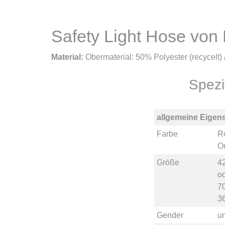
Safety Light Hose vo
Material:
Obermaterial: 50% Polyester (recycelt)
Spezi
allgemeine Eigen
Farbe
R
Or
Größe
4
o
7
3
Gender
u