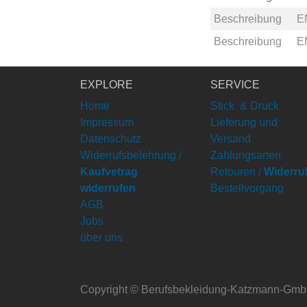
Beschreibung
E
Beschreibung
E
EXPLORE
SERVICE
Home
Stick & Druck
Impressum
Lieferung und
Datenschutz
Versand
Widerrufsbelehrung /
Zahlungsarten
Kaufvetrag
Retouren /
Widerru
widerrufen
Bestellvorgang
AGB
Jobs
über uns
Copyright ©
Berufsbekleidung-Katzmann-Gm