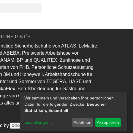
I UNS GIBT´S
nstige Sicherheitschuhe von ATLAS, LeMaitre,
d ABEBA. Preiswerte Arbeitshose von
ANAM, BP und QUALITEX. Zunfthose und
orian von FHB. Persönliche Schutzaurüstung
n 3M und Honeywell. Arbeitshandschuhe für
nter und Sommer von TEGERA, HASE und
ikaFlex. Berufsbekleidung für Gastro und
lege von Greiff und Leiber.
Wir sammeln und verarbeiten Ihre persönlichen
s alles und noch viel mehr......
Daten für die folgenden Zwecke:
Besucher
Statistiken, Essentiell
.
Einstellungen
...
Ablehnen
Akzeptieren
d by
- Die #1
Open-Source eCommerce