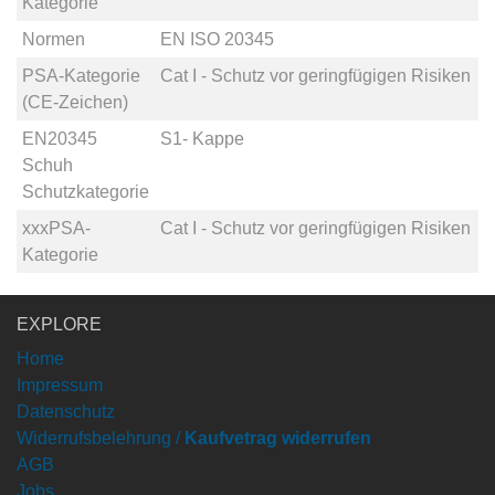
Kategorie
Normen
EN ISO 20345
PSA-Kategorie
Cat I - Schutz vor geringfügigen Risiken
(CE-Zeichen)
EN20345
S1- Kappe
Schuh
Schutzkategorie
xxxPSA-
Cat I - Schutz vor geringfügigen Risiken
Kategorie
EXPLORE
Home
Impressum
Datenschutz
Widerrufsbelehrung /
Kaufvetrag widerrufen
AGB
Jobs