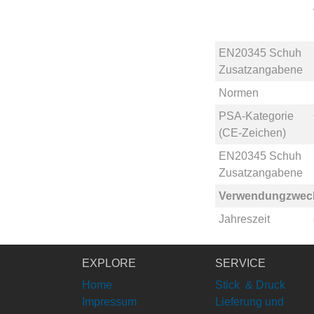
EN20345 Schuh
Zusatzangabene
Normen
PSA-Kategorie
(CE-Zeichen)
EN20345 Schuh
Zusatzangabene
Verwendungzwec
Jahreszeit
EXPLORE
SERVICE
Home
Stick & Druck
Impressum
Lieferung und