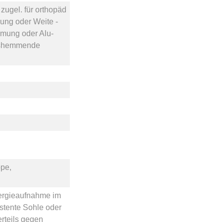
ugel. für orthopäd
rung
oder
Weite -
emmung
oder
Alu-
shemmende
pe,
ergieaufnahme im
istente Sohle
oder
rteils gegen