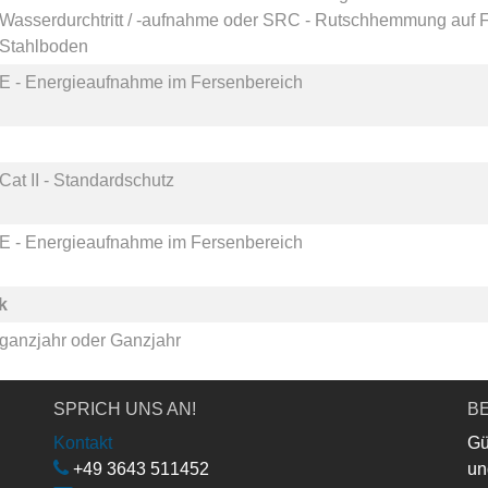
Wasserdurchtritt / -aufnahme
oder
SRC - Rutschhemmung auf F
Stahlboden
E - Energieaufnahme im Fersenbereich
Cat II - Standardschutz
E - Energieaufnahme im Fersenbereich
k
ganzjahr
oder
Ganzjahr
SPRICH UNS AN!
BE
Kontakt
Gü
+49 3643 511452
un