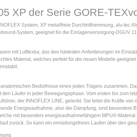
05 XP der Serie GORE-TEX
OFLEX System, XP metallfreie Durchtritthemmung, alu-tec Alu
Rebound-System, geeignet für die Einlagenversorgung-DGUV 1
 mit Lufttextur, das den härtesten Anforderungen im Einsatz g
chtes Material, welches perfekt für die neuen Modelle geeignet
rmstabil.
e anatomischen Bedürfnisse eines jeden Trägers zusammen. 
zt den Läufer in jeder Bewegungsphase. Vom ersten bis zum le
ufslinie, der INNOFLEX LINE, gelenkt. Sie leitet die Kräfte von d
sprechende Energieaufnahme, also die Dämpfung, sind besondere
n, welche mit besonders energieaufnahmefähigem MPU®-Material 
auf zurück. So kann ein ermüdungsfreies Laufen über den gesa
mmung