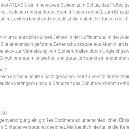
ietet ATLAS® ein innovatives System zum Schutz des Fußes ge
rial, welches unteranderem Aramid-Fasern enthält, zum Einsatz.
llfrei, extrem leicht und unterstützt die natürliche Torsion des 
inium dient nicht nur seit Jahren in der Luftfahrt und in der Au
 Die anatomisch geformte Zehenschutzkappe aus Aluminium ist 
e aktiv zur Vermeidung von Stolperunfällen durch Ungleichgewic
Schuhinnenraum entstehen und garantiert somit ein angenehme
hutz
ereich der Schuhspitze nach geraumer Zeit zu Verschleißersche
utlich verringern und die Standzeit des Schuhs wird somit erhö
-191
genversorgung ein großes Sortiment an unterschiedlichen Einla
n Einlagenversorgung geeignet. Maßgeblich hierfür ist die Ke