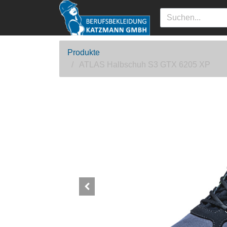
Produkte
ATLAS Halbschuh S3 GTX 6205 XP