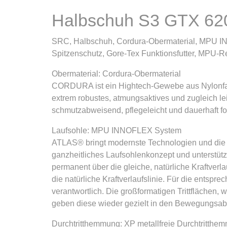
Halbschuh S3 GTX 62
SRC, Halbschuh, Cordura-Obermaterial, MPU INN
Spitzenschutz, Gore-Tex Funktionsfutter, MPU-
Obermaterial: Cordura-Obermaterial
CORDURA ist ein Hightech-Gewebe aus Nylonfasern
extrem robustes, atmungsaktives und zugleich lei
schmutzabweisend, pflegeleicht und dauerhaft fo
Laufsohle: MPU INNOFLEX System
ATLAS® bringt modernste Technologien und di
ganzheitliches Laufsohlenkonzept und unterstüt
permanent über die gleiche, natürliche Kraftverla
die natürliche Kraftverlaufslinie. Für die ent
verantwortlich. Die großformatigen Trittfläche
geben diese wieder gezielt in den Bewegungsabl
Durchtritthemmung: XP metallfreie Durchtritthe