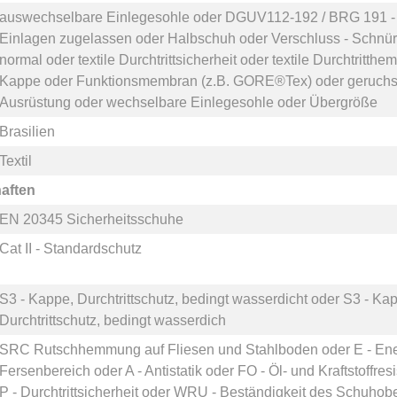
auswechselbare Einlegesohle
oder
DGUV112-192 / BRG 191 - z
Einlagen zugelassen
oder
Halbschuh
oder
Verschluss - Schnü
normal
oder
textile Durchtrittsicherheit
oder
textile Durchtritth
Kappe
oder
Funktionsmembran (z.B. GORE®Tex)
oder
geruch
Ausrüstung
oder
wechselbare Einlegesohle
oder
Übergröße
Brasilien
Textil
aften
EN 20345 Sicherheitsschuhe
Cat II - Standardschutz
S3 - Kappe, Durchtrittschutz, bedingt wasserdicht
oder
S3 - Kap
Durchtrittschutz, bedingt wasserdich
SRC Rutschhemmung auf Fliesen und Stahlboden
oder
E - En
Fersenbereich
oder
A - Antistatik
oder
FO - Öl- und Kraftstoffres
P - Durchtrittsicherheit
oder
WRU - Beständigkeit des Schuhobe