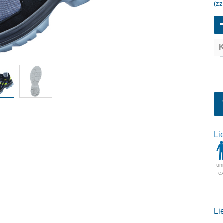
(zz
K
Li
un
e
Li