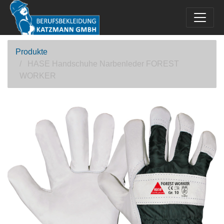
Produkte
HASE Handschuhe Narbenleder FOREST
WORKER