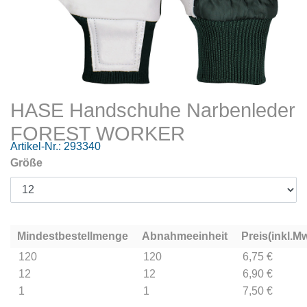
HASE Handschuhe Narbenleder
FOREST WORKER
Artikel-Nr.:
293340
Größe
Mindestbestellmenge
Abnahmeeinheit
Preis(inkl.Mw
120
120
6,75 €
12
12
6,90 €
1
1
7,50 €