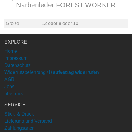
Narbenleder FOREST WORKER
Größe
12
oder
8
oder
10
EXPLORE
Home
Impressum
Datenschutz
Widerrufsbelehrung /
Kaufvetrag widerrufen
AGB
Jobs
über uns
SERVICE
Stick & Druck
Lieferung und Versand
Zahlungsarten