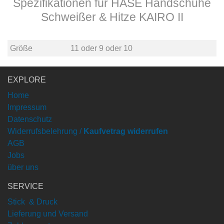
Spezifikationen für HASE Handschuhe
Schweißer & Hitze KAIRO II
Größe
11
oder
9
oder
10
EXPLORE
Home
Impressum
Datenschutz
Widerrufsbelehrung /
Kaufvetrag widerrufen
AGB
Jobs
über uns
SERVICE
Stick & Druck
Lieferung und Versand