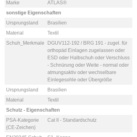
Marke
ATLAS®
sonstige Eigenschaften
Ursprungsland
Brasilien
Material
Textil
Schuh_Merkmale
DGUV112-192 / BRG 191 - zugel. für
orthopäd Einlagen zugelassen
oder
ESD
oder
Halbschuh
oder
Verschluss
- Schnürung
oder
Weite - normal
oder
atmungsaktiv
oder
wechselbare
Einlegesohle
oder
Übergröße
Ursprungsland
Brasilien
Material
Textil
Schutz - Eigenschaften
PSA-Kategorie
Cat II - Standardschutz
(CE-Zeichen)