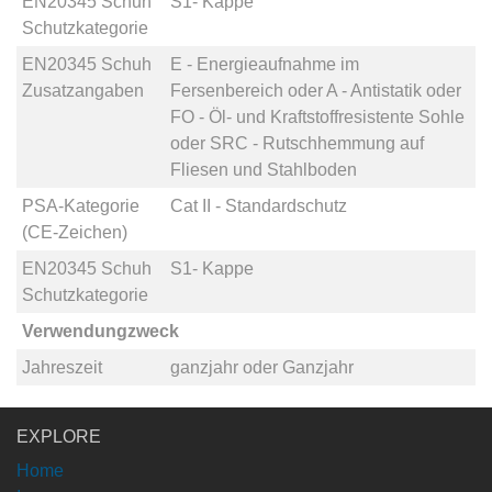
EN20345 Schuh
S1- Kappe
Schutzkategorie
EN20345 Schuh
E - Energieaufnahme im
Zusatzangaben
Fersenbereich
oder
A - Antistatik
oder
FO - Öl- und Kraftstoffresistente Sohle
oder
SRC - Rutschhemmung auf
Fliesen und Stahlboden
PSA-Kategorie
Cat II - Standardschutz
(CE-Zeichen)
EN20345 Schuh
S1- Kappe
Schutzkategorie
Verwendungzweck
Jahreszeit
ganzjahr
oder
Ganzjahr
EXPLORE
Home