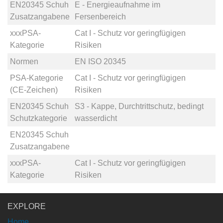
EN20345 Schuh
E - Energieaufnahme im
Zusatzangabene
Fersenbereich
xxxPSA-
Cat I - Schutz vor geringfügigen
Kategorie
Risiken
Normen
EN ISO 20345
PSA-Kategorie
Cat I - Schutz vor geringfügigen
(CE-Zeichen)
Risiken
EN20345 Schuh
S3 - Kappe, Durchtrittschutz, bedingt
Schutzkategorie
wasserdicht
EN20345 Schuh
Zusatzangabene
xxxPSA-
Cat I - Schutz vor geringfügigen
Kategorie
Risiken
EXPLORE
Home