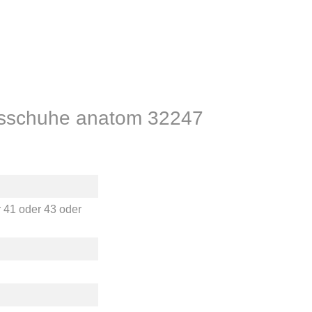
itsschuhe anatom 32247
r
41
oder
43
oder