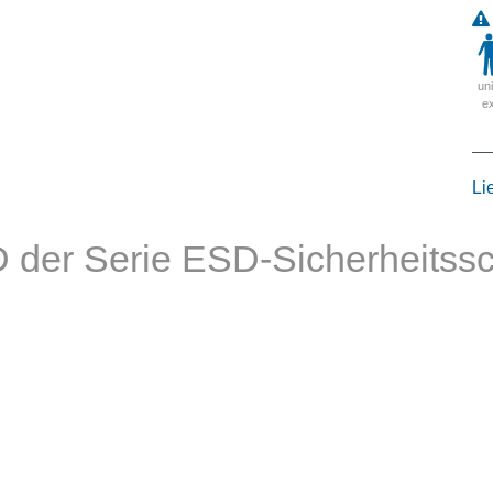
un
e
Li
 der Serie ESD-Sicherheitss