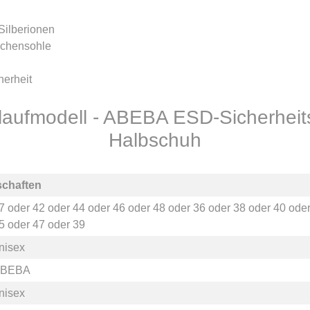
 Silberionen
schensohle
cherheit
uslaufmodell - ABEBA ESD-Sicherhe
Halbschuh
schaften
7
oder
42
oder
44
oder
46
oder
48
oder
36
oder
38
oder
40
ode
5
oder
47
oder
39
nisex
BEBA
nisex