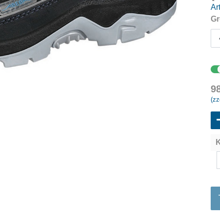
Art
Gr
9
(zz
K