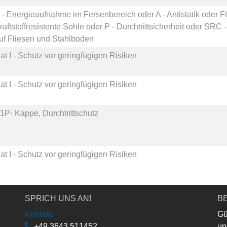
 - Energieaufnahme im Fersenbereich
oder
A - Antistatik
oder
F
raftstoffresistente Sohle
oder
P - Durchtrittsicherheit
oder
SRC -
uf Fliesen und Stahlboden
at I - Schutz vor geringfügigen Risiken
at I - Schutz vor geringfügigen Risiken
1P- Kappe, Durchtrittschutz
at I - Schutz vor geringfügigen Risiken
SPRICH UNS AN!
BE
Kontakt
Gü
+49 3643 511452
un