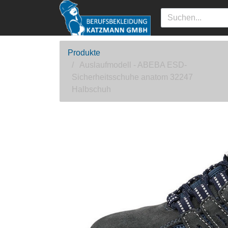
Produkte
Auslaufmodell - ABEBA ESD-
Sicherheitsschuhe anatom 32247
Halbschuh