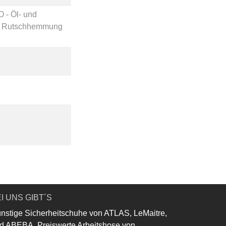
O - Öl- und
 Rutschhemmung
I UNS GIBT´S
nstige Sicherheitschuhe von ATLAS, LeMaitre,
d ABEBA. Preiswerte Arbeitshose von