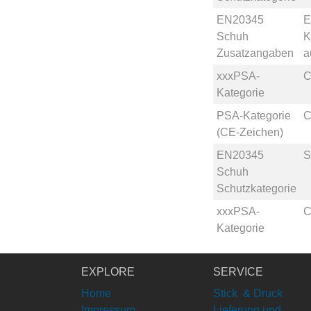
EN20345
E
Schuh
K
Zusatzangaben
a
xxxPSA-
C
Kategorie
PSA-Kategorie
C
(CE-Zeichen)
EN20345
S
Schuh
Schutzkategorie
xxxPSA-
C
Kategorie
EXPLORE
SERVICE
Home
Stick & Druck
Impressum
Lieferung und