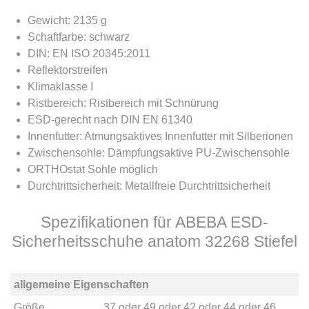
Gewicht: 2135 g
Schaftfarbe: schwarz
DIN: EN ISO 20345:2011
Reflektorstreifen
Klimaklasse I
Ristbereich: Ristbereich mit Schnürung
ESD-gerecht nach DIN EN 61340
Innenfutter: Atmungsaktives Innenfutter mit Silberionen
Zwischensohle: Dämpfungsaktive PU-Zwischensohle
ORTHOstat Sohle möglich
Durchtrittsicherheit: Metallfreie Durchtrittsicherheit
Spezifikationen für ABEBA ESD-
Sicherheitsschuhe anatom 32268 Stiefel
allgemeine Eigenschaften
Größe
37
oder
49
oder
42
oder
44
oder
46