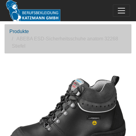
Produkte
ABEBA ESD-Sicherheitsschuhe anatom 32268
Stiefel