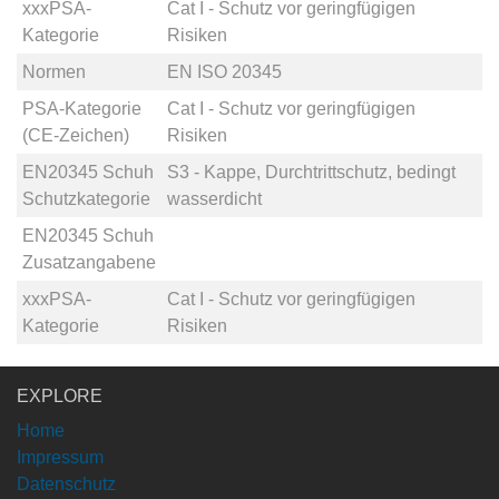
xxxPSA-
Cat I - Schutz vor geringfügigen
Kategorie
Risiken
Normen
EN ISO 20345
PSA-Kategorie
Cat I - Schutz vor geringfügigen
(CE-Zeichen)
Risiken
EN20345 Schuh
S3 - Kappe, Durchtrittschutz, bedingt
Schutzkategorie
wasserdicht
EN20345 Schuh
Zusatzangabene
xxxPSA-
Cat I - Schutz vor geringfügigen
Kategorie
Risiken
EXPLORE
Home
Impressum
Datenschutz