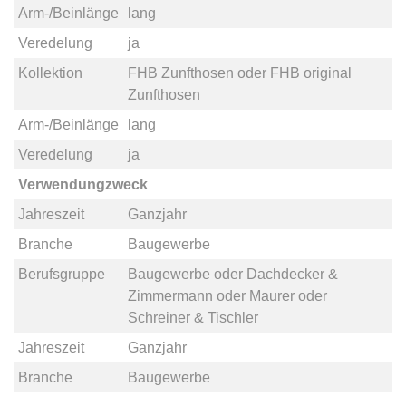
Arm-/Beinlänge
lang
Veredelung
ja
Kollektion
FHB Zunfthosen
oder
FHB original
Zunfthosen
Arm-/Beinlänge
lang
Veredelung
ja
Verwendungzweck
Jahreszeit
Ganzjahr
Branche
Baugewerbe
Berufsgruppe
Baugewerbe
oder
Dachdecker &
Zimmermann
oder
Maurer
oder
Schreiner & Tischler
Jahreszeit
Ganzjahr
Branche
Baugewerbe