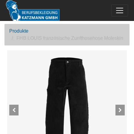
Produkte
FHB LOUIS französische Zunfthosehose Moleskin