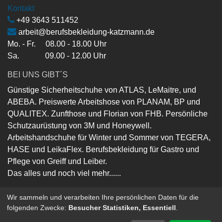
Kontakt
+49 3643 511452
arbeit@berufsbekleidung-katzmann.de
Mo. - Fr. 08.00 - 18.00 Uhr
Sa. 09.00 - 12.00 Uhr
BEI UNS GIBT´S
Günstige Sicherheitschuhe von ATLAS, LeMaitre, und
ABEBA. Preiswerte Arbeitshose von PLANAM, BP und
QUALITEX. Zunfthose und Florian von FHB. Persönliche
Schutzaurüstung von 3M und Honeywell.
Arbeitshandschuhe für Winter und Sommer von TEGERA,
HASE und LeikaFlex. Berufsbekleidung für Gastro und
Pflege von Greiff und Leiber.
Das alles und noch viel mehr......
Wir sammeln und verarbeiten Ihre persönlichen Daten für die
folgenden Zwecke:
Besucher Statistiken, Essentiell
.
Copyright ©
Berufsbekleidung-Katzmann-GmbH