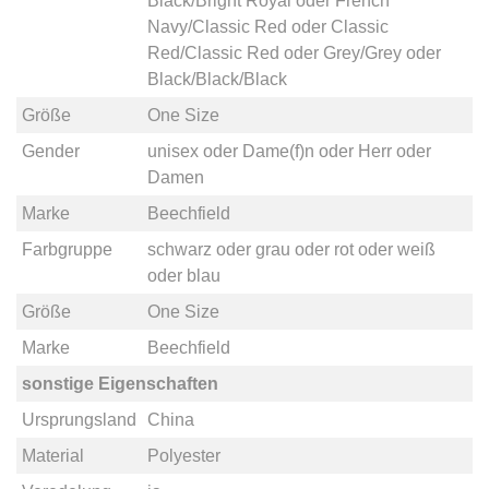
Black/Bright Royal
oder
French
Navy/Classic Red
oder
Classic
Red/Classic Red
oder
Grey/Grey
oder
Black/Black/Black
Größe
One Size
Gender
unisex
oder
Dame(f)n
oder
Herr
oder
Damen
Marke
Beechfield
Farbgruppe
schwarz
oder
grau
oder
rot
oder
weiß
oder
blau
Größe
One Size
Marke
Beechfield
sonstige Eigenschaften
Ursprungsland
China
Material
Polyester