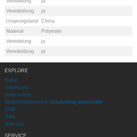
Veredelung
ja
Veredeldung
ja
Ursprungsland
China
Material
Polyester
Veredelung
ja
Veredeldung
ja
EXPLORE
Home
Impressum
Datenschutz
Widerrufsbelehrung /
Kaufvetrag widerrufen
AGB
Jobs
über uns
SERVICE