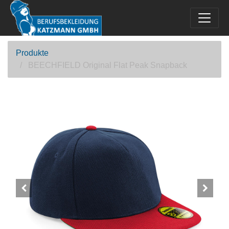
Produkte
BEECHFIELD Original Flat Peak Snapback