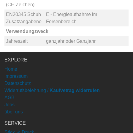
(CE-Zeichen)
EN20345 Schuh
E - Energieaufnahme im
Zusatzangabene
Fersenbereich
Verwendungzweck
Jahreszeit
ganzjahr
oder
Ganzjahr
EXPLORE
Home
Impressum
Datenschutz
Widerrufsbelehrung /
Kaufvetrag widerrufen
AGB
Jobs
über uns
SERVICE
Stick & Druck