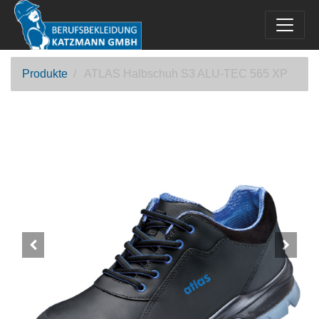
Produkte
ATLAS Halbschuh S3 ALU-TEC 565 XP